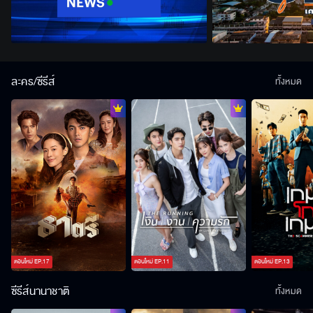
ละคร/ซีรีส์
ทั้งหมด
ตอนใหม่
EP.
17
ตอนใหม่
EP.
11
ตอนใหม่
EP.
13
ซีรีส์นานาชาติ
ทั้งหมด