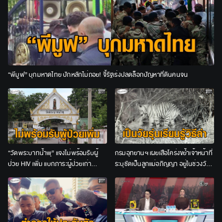
“พีมูฟ” บุกมหาดไทย ปักหลักไม่ถอย! จี้รัฐเร่งปลดล็อกปัญหาที่ดินคนจน
“วัดพระบาทน้ำพุ” แจงไม่พร้อมรับผู้
กรมอุทยานฯ เผยเสือโคร่งขย้ำเจ้าหน้าที่
ป่วย HIV เพิ่ม แบกภาระผู้ป่วยเก่า
ระบุชัดเป็นลูกแม่อภิญญา อยู่ในช่วงวัย
จนท.อีกกว่า 200 ชีวิต
รุ่น ชี้ไม่เข้าข่าย “เสือกินคน”