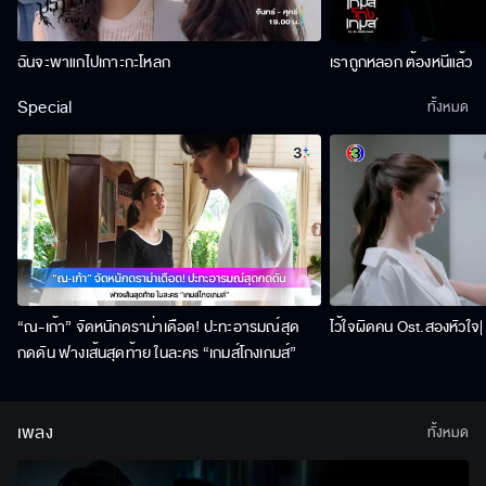
ฉันจะพาแกไปเกาะกะโหลก
เราถูกหลอก ต้องหนีแล้ว
Special
ทั้งหมด
“ณ-เก้า” จัดหนักดราม่าเดือด! ปะทะอารมณ์สุด
ไว้ใจผิดคน Ost.สองหัวใจ| 
กดดัน ฟางเส้นสุดท้าย ในละคร “เกมส์โกงเกมส์”
เพลง
ทั้งหมด