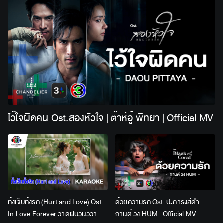
ไว้ใจผิดคน Ost.สองหัวใจ | ต้าห์อู๋ พิทยา | Official MV
ทั้งเจ็บทั้งรัก (Hurt and Love) Ost.
ด้วยความรัก Ost. ปะการังสีดำ |
In Love Forever วาดฝันวันวิวาห์ |
กานต์ วง HUM | Official MV