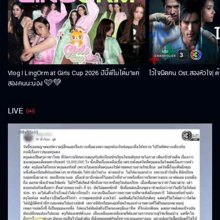
Vlog l LingOrm at Girls Cup 2026 ปีนี้พี่ไม่ได้มาแค่
ไว้ใจผิดคน Ost.สองหัวใจ| ต้า
สองคนนะน้อง 🩷💚
LIVE