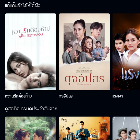
แก้แค้นยังไงให้ได้ผัว
หวานรักต้องห้าม
ดุจอัปสร
แรงเงา
ดูสดติดเทรนด์ประจำสัปดาห์