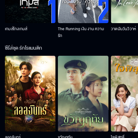
เกมส์โกงเกมส์
The Running เงิน งาน ความ
วาดฝันวันวิวาห์
รัก
ซีรีส์ชุด รักโรแมนติก
ลออจันทร์
ขวัญฤทัย
ใจพิสุทธิ์