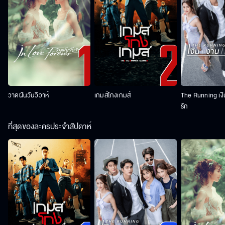
วาดฝันวันวิวาห์
เกมส์โกงเกมส์
The Running เง
รัก
ที่สุดของละครประจำสัปดาห์