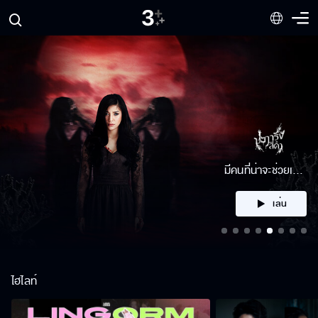
คลิก
ไฮไลท์