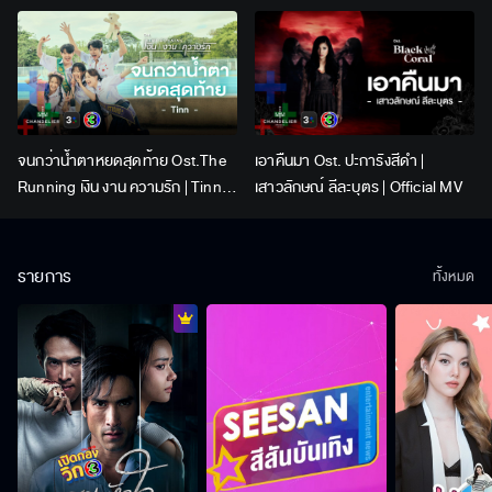
Lingling Kwong x Orm
Kornnaphat | Official Karaoke
จนกว่าน้ำตาหยดสุดท้าย Ost.The
เอาคืนมา Ost. ปะการังสีดำ |
Running เงิน งาน ความรัก | Tinn |
เสาวลักษณ์ ลีละบุตร | Official MV
Official MV
รายการ
ทั้งหมด