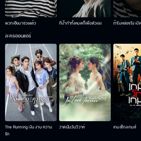
พวกเฮียมาช่วยแล้ว
ที่ป๊าทำทั้งหมดก็เพื่อตัวเอง
ถ้าไม่หล่อจริง เปิ
ละครออนแอร์
The Running เงิน งาน ความ
วาดฝันวันวิวาห์
เกมส์โกงเกมส์
รัก