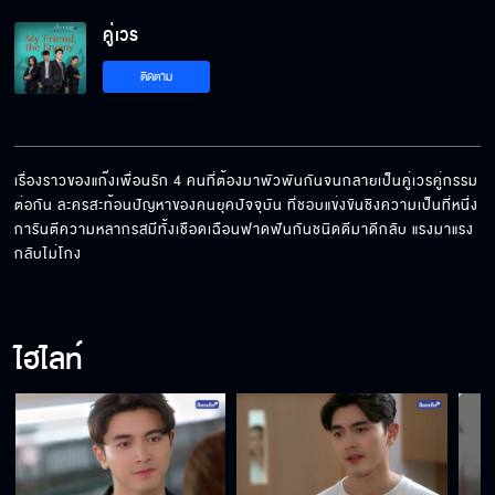
บอสต้องเป็นของฉัน
คู่เวร
ติดตาม
แกกับฉันตัวต่อตัว
เรื่องราวของแก๊งเพื่อนรัก 4 คนที่ต้องมาพัวพันกันจนกลายเป็นคู่เวรคู่กรรม
ต่อกัน ละครสะท้อนปัญหาของคนยุคปัจจุบัน ที่ชอบแข่งขันชิงความเป็นที่หนึ่ง 
ฉันไม่มีทางยกผู้ชายคนนี้ให้แกเด็ดขาด
การันตีความหลากรสมีทั้งเชือดเฉือนฟาดฟันกันชนิดดีมาดีกลับ แรงมาแรง
กลับไม่โกง
แกตามไปเพราะฉันเหรอ
ไฮไลท์
แกนอกใจฉันเหรอ