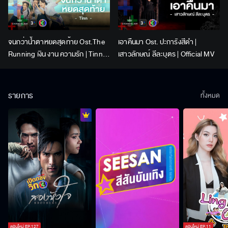
จนกว่าน้ำตาหยดสุดท้าย Ost.The
เอาคืนมา Ost. ปะการังสีดำ |
Running เงิน งาน ความรัก | Tinn |
เสาวลักษณ์ ลีละบุตร | Official MV
Official MV
รายการ
ทั้งหมด
ตอนใหม่
EP.
127
ตอนใหม่
EP.
11