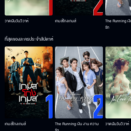
วาดฝันวันวิวาห์
เกมส์โกงเกมส์
The Running เง
รัก
ที่สุดของละครประจำสัปดาห์
เกมส์โกงเกมส์
The Running เงิน งาน ความ
วาดฝันวันวิวาห์
รัก