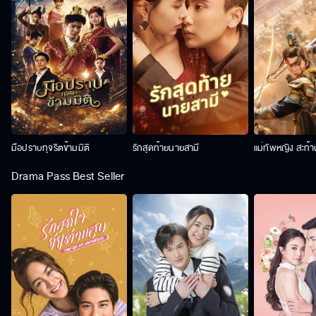
มือปราบทุจริตข้ามมิติ
รักสุดท้ายนายสามี
แม่ทัพหญิง สะท้
Drama Pass Best Seller