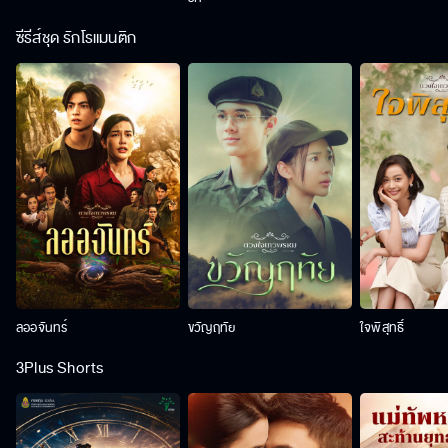
ซีรีส์ชุด รักโรแมนติก
ลออจันทร์
ขวัญฤทัย
ใจพิสุทธิ์
3Plus Shorts