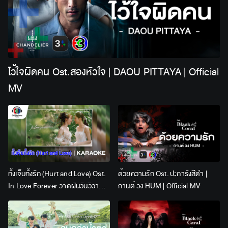
ไว้ใจผิดคน Ost.สองหัวใจ | DAOU PITTAYA | Official
MV
ทั้งเจ็บทั้งรัก (Hurt and Love) Ost.
ด้วยความรัก Ost. ปะการังสีดำ |
In Love Forever วาดฝันวันวิวาห์ |
กานต์ วง HUM | Official MV
Lingling Kwong x Orm
Kornnaphat | Official Karaoke