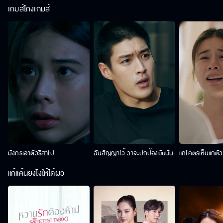
เกมส์โกงเกมส์
มังกรเอาตัวริสาไป
ฉันสัญญาไว้ ว่าจะปกป้องยัยนั่น
แกโคตรเห็นแก่ตั
แก้แค้นยังไงให้ได้ผัว