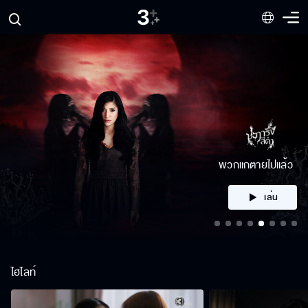
คลิก
ไฮไลท์