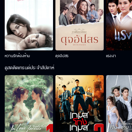
หวานรักต้องห้าม
ดุจอัปสร
แรงเงา
ดูสดติดเทรนด์ประจำสัปดาห์