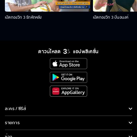
เปิดกองวิก 3 รักหักหลัง
เปิดกองวิก 3 ปิ่นอนงค์
ดาวน์โหลด
แอปพลิเคชั่น
ละคร / ซีรีส์
ละคร/ซีรีส์
รายการ
ซีรีส์นานาชาติ
รายการทั้งหมด
ข่าว