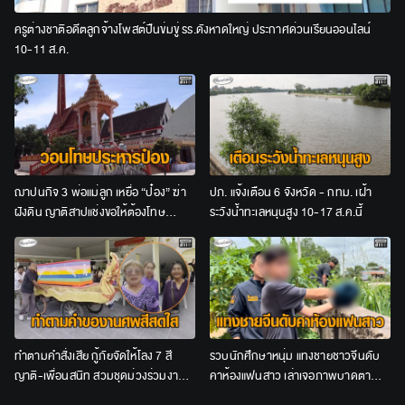
ครูต่างชาติอดีตลูกจ้างโพสต์ปืนข่มขู่ รร.ดังหาดใหญ่ ประกาศด่วนเรียนออนไลน์
10-11 ส.ค.
ฌาปนกิจ 3 พ่อแม่ลูก เหยื่อ “ป๋อง” ฆ่า
ปภ. แจ้งเตือน 6 จังหวัด - กทม. เฝ้า
ฝังดิน ญาติสาปแช่งขอให้ต้องโทษ
ระวังน้ำทะเลหนุนสูง 10-17 ส.ค.นี้
ประหาร
ทำตามคำสั่งเสีย กู้ภัยจัดให้โลง 7 สี
รวบนักศึกษาหนุ่ม แทงชายชาวจีนดับ
ญาติ-เพื่อนสนิท สวมชุดม่วงร่วมงาน
คาห้องแฟนสาว เล่าเจอภาพบาดตา
ศพป้าวัย 65
อ้างไม่ได้ตั้งใจสังหาร