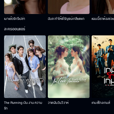
เมาแล้วรักรึเปล่า
ฉันจะทำให้พี่รัญจน์เกลียดแก
แผนนี้เราต้องช่ว
ละครออนแอร์
The Running เงิน งาน ความ
วาดฝันวันวิวาห์
เกมส์โกงเกมส์
รัก