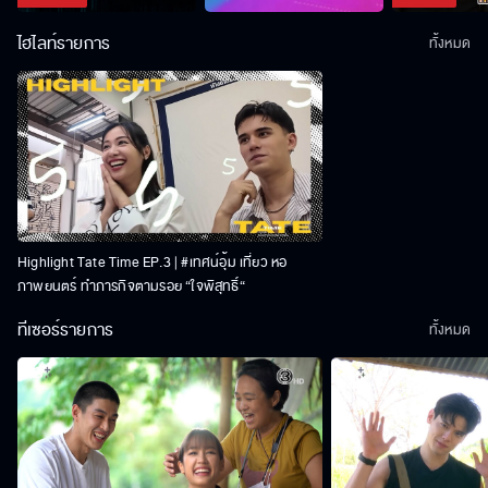
ไฮไลท์รายการ
ทั้งหมด
Highlight Tate Time EP.3 | #เทศน์อุ้ม เที่ยว หอ
ภาพยนตร์ ทำภารกิจตามรอย “ใจพิสุทธิ์“
ทีเซอร์รายการ
ทั้งหมด