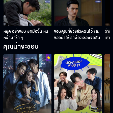
า
หยุด อย่าขยับ ยกมือขึ้น หัน
ขอบคุณที่ช่วยชีวิตฉันไว้ และ
ถ้าเข
หน้ามาช้า ๆ
ขออย่าให้เราต้องเจอะเจอกัน
เขาต
อีก
หรอ
คุณน่าจะชอบ