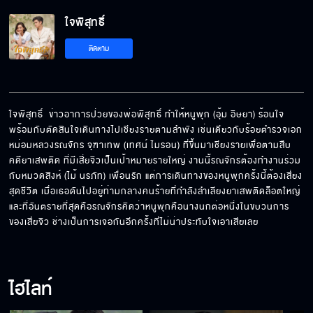
ใจพิสุทธิ์
ติดตาม
ใจพิสุทธิ์  ข่าวอาการป่วยของพ่อพิสุทธิ์ ทำให้หนูพุก (อุ้ม อิษยา) ร้อนใจ
พร้อมกับตัดสินใจเดินทางไปเชียงรายตามลำพัง เช่นเดียวกับร้อยตำรวจเอก
หม่อมหลวงรณจักร จุฑาเทพ (เทศน์ ไมรอน) ที่ขึ้นมาเชียงรายเพื่อตามสืบ
คดียาเสพติด ที่มีเสี่ยจิวเป็นเป้าหมายรายใหญ่ งานนี้รณจักรต้องทำงานร่วม
กับหมวดสิงห์ (ไม้ นรภัท) เพื่อนรัก แต่การเดินทางของหนูพุกครั้งนี้ต้องเสี่ยง
สุดชีวิต เมื่อเธอดันไปอยู่ท่ามกลางคนร้ายที่กำลังลำเลียงยาเสพติดล็อตใหญ่ 
และที่อันตรายที่สุดคือรณจักรคิดว่าหนูพุกคือนางนกต่อหนึ่งในขบวนการ
ของเสี่ยจิว ช่างเป็นการเจอกันอีกครั้งที่ไม่น่าประทับใจเอาเสียเลย
ไฮไลท์