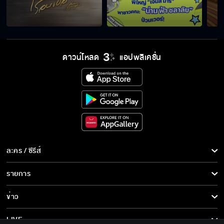
ดาวน์โหลด
แอปพลิเคชั่น
ละคร / ซีรีส์
ละคร/ซีรีส์
รายการ
ซีรีส์นานาชาติ
รายการทั้งหมด
ข่าว
การ์ตูน & เกม
ข่าวทั้งหมด
LIVE