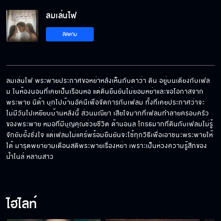
ลมเล่นไฟ
Behind the scene ลมเล่นไฟ EP.7
ติดตาม
Behind the scene ลมเล่นไฟ EP.6
ลมเล่นไฟ พระพายประกาศขอหย่าหลังเห็นกับตาว่า ดิน อยู่บนเตียงกับเฟล
ม ในห้องนอนที่เคยเป็นเรือนหอ แต่ดินยืนยันไม่ยอมหย่าและขอโอกาสจาก
พระพาย นิด้า บุกไปบ้านอัคนีเพื่อจัดการกับเฟลม ทั้งที่เคยประกาศว่าจะ
Behind the scene ลมเล่นไฟ EP.5
ไม่มีวันไปเหยียบบ้านหลังนี้ ส่วนมณียา เสียใจมากที่เฟลมทำลายครอบครัว
ของพระพาย หมอที่มีบุญคุณช่วยชีวิต ด้านอนล โกรธมากที่ดินกับเฟลมไม่รู้
จักยับยั้งชั่งใจ แต่เฟลมไม่แคร์พร้อมยืนยันจะใช้ทุกวิธีเพื่อเอาชนะพระพายให้
ได้ มารุตพยายามเตือนสติพระพายเรื่องหย่า เพราะเป็นห่วงความรู้สึกของ
น้ำไนล์ หลานสาว
Behind the scene ลมเล่นไฟ EP.4
ไฮไลท์
Behind the scene ลมเล่นไฟ EP.3