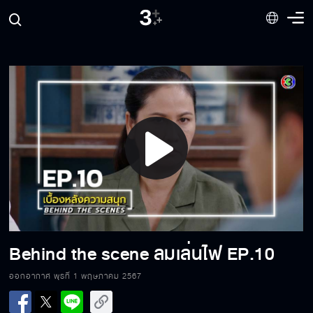
Behind the scene ลมเล่นไฟ EP.17
Behind the scene ลมเล่นไฟ EP.16
Play
Behind the scene ลมเล่นไฟ EP.15
Video
Behind the scene ลมเล่นไฟ EP.14
Behind the scene ลมเล่นไฟ EP.10
ออกอากาศ พุธที่ 1 พฤษภาคม 2567
Behind the scene ลมเล่นไฟ EP.13