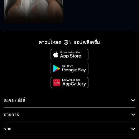
ดาวน์โหลด
แอปพลิเคชั่น
ละคร / ซีรีส์
ละคร/ซีรีส์
รายการ
ซีรีส์นานาชาติ
รายการทั้งหมด
ข่าว
การ์ตูน & เกม
ข่าวทั้งหมด