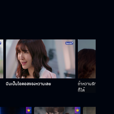
บีมเป็นไอดอลของหวานเลย
ถ้าหวานรักบีมไม่ได้ 
ก็ได้