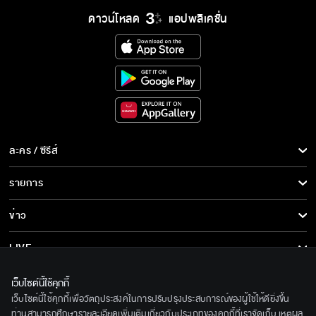
ดาวน์โหลด
แอปพลิเคชั่น
ละคร / ซีรีส์
ละคร/ซีรีส์
รายการ
ซีรีส์นานาชาติ
รายการทั้งหมด
ข่าว
การ์ตูน & เกม
ข่าวทั้งหมด
LIVE
รายการข่าว
ทีวีออนไลน์
เกี่ยวกับเรา
เว็บไซต์นี้ใช้คุกกี้
ข่าวประชาสัมพันธ์
เว็บไซต์นี้ใช้คุกกี้เพื่อวัตถุประสงค์ในการปรับปรุงประสบการณ์ของผู้ใช้ให้ดียิ่งขึ้น
BEC World
ติดตามเราได้ที่
ท่านสามารถศึกษารายละเอียดเพิ่มเติมเกี่ยวกับประเภทของคุกกี้ที่เราจัดเก็บ เหตุผล