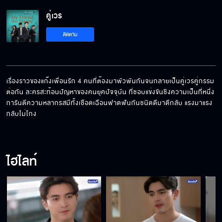
คู่เวร EP.5[5/6]
คู่เวร
ติดตาม
คู่เวร EP.5[6/6]
เรื่องราวของแก๊งเพื่อนรัก 4 คนที่ต้องมาพัวพันกันจนกลายเป็นคู่เวรคู่กรรม
ต่อกัน ละครสะท้อนปัญหาของคนยุคปัจจุบัน ที่ชอบแข่งขันชิงความเป็นที่หนึ่ง 
การันตีความหลากรสมีทั้งเชือดเฉือนฟาดฟันกันชนิดดีมาดีกลับ แรงมาแรง
กลับไม่โกง
ไฮไลท์