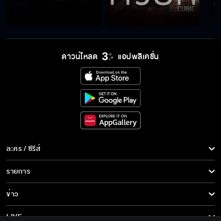
ดาวน์โหลด
แอปพลิเคชั่น
ละคร / ซีรีส์
ละคร/ซีรีส์
รายการ
ซีรีส์นานาชาติ
รายการทั้งหมด
ข่าว
การ์ตูน & เกม
ข่าวทั้งหมด
LIVE