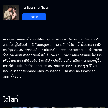
เพลิงพรางเทียน
ติดตาม
เพลิงพรางเทียน เรื่องราวโศกนาฏกรรมความรักในอดีตของ “เทียนคำ” 
สาวน้อยผู้ใสซื่อบริสุทธิ์ ที่ตกหลุมพรางความรักให้กับ “เจ้าน้อยเทวาฤทธิ์” 
สามีสุดหวงของ “เจ้าวงเดือน” เป็นเหตุให้เธอถูกฆ่าตายพร้อมกับคำสาบาน
ว่าจะกลับมาสะสางความแค้นให้ได้ โดยมี “ปิ่นทอง” เป็นตัวดำเนินเรื่องราว
เพื่อข้ามมาในชาติปัจจุบัน ซึ่งชาติปัจจุบันนั้นเธอคือ“กลินท์” นางแบบผู้อื้อ
ฉาวที่กำลังเป็นมือที่สามความรักของ “อินทร์” และ “ปติมา” จู่ ๆ ก็ได้รับปิ่น
ทองและรำลึกถึงชาติอดีต เธอจะสามารถกลับไปสะสางเรื่องราวค้างคาใน
อดีตได้หรือไม่
ไฮไลท์