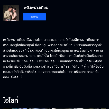
เพลิงพรางเทียน EP.8[5/6]
เพลิงพรางเทียน
ติดตาม
เพลิงพรางเทียน EP.8[6/6]
เพลิงพรางเทียน เรื่องราวโศกนาฏกรรมความรักในอดีตของ “เทียนคำ” 
สาวน้อยผู้ใสซื่อบริสุทธิ์ ที่ตกหลุมพรางความรักให้กับ “เจ้าน้อยเทวาฤทธิ์” 
สามีสุดหวงของ “เจ้าวงเดือน” เป็นเหตุให้เธอถูกฆ่าตายพร้อมกับคำสาบาน
ว่าจะกลับมาสะสางความแค้นให้ได้ โดยมี “ปิ่นทอง” เป็นตัวดำเนินเรื่องราว
เพื่อข้ามมาในชาติปัจจุบัน ซึ่งชาติปัจจุบันนั้นเธอคือ“กลินท์” นางแบบผู้อื้อ
ฉาวที่กำลังเป็นมือที่สามความรักของ “อินทร์” และ “ปติมา” จู่ ๆ ก็ได้รับปิ่น
ทองและรำลึกถึงชาติอดีต เธอจะสามารถกลับไปสะสางเรื่องราวค้างคาใน
อดีตได้หรือไม่
ไฮไลท์