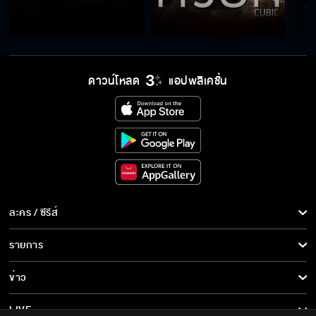
ดาวน์โหลด
แอปพลิเคชั่น
ละคร / ซีรีส์
ละคร/ซีรีส์
รายการ
ซีรีส์นานาชาติ
รายการทั้งหมด
ข่าว
การ์ตูน & เกม
ข่าวทั้งหมด
LIVE