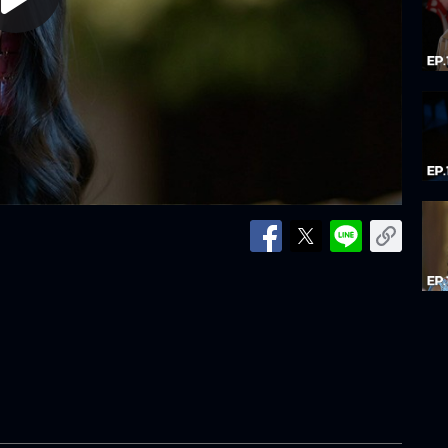
lay
ideo