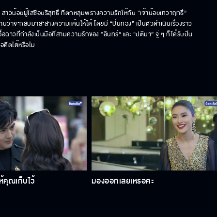
้อยผู้ใสซื่อบริสุทธิ์ ที่ตกหลุมพรางความรักให้กับ “เจ้าน้อยเทวาฤทธิ์” 
นว่าจะกลับมาสะสางความแค้นให้ได้ โดยมี “ปิ่นทอง” เป็นตัวดำเนินเรื่องราว
ื้อฉาวที่กำลังเป็นมือที่สามความรักของ “อินทร์” และ “ปติมา” จู่ ๆ ก็ได้รับปิ่น
ดีตได้หรือไม่
้คุณเก็บไว้
มองออกเลยเหรอคะ