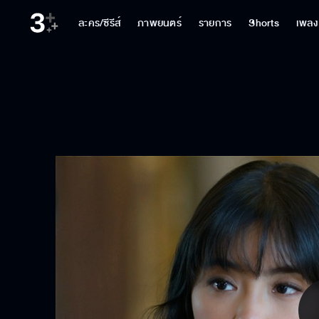
ละคร/ซีรีส์
ภาพยนตร์
รายการ
Shorts
เพลง