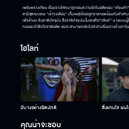
เพลิงพรางเทียน เรื่องราวโศกนาฏกรรมความรักในอดีตของ “เทียนคำ” สาวน
สามีสุดหวงของ “เจ้าวงเดือน” เป็นเหตุให้เธอถูกฆ่าตายพร้อมกับคำสาบา
เพื่อข้ามมาในชาติปัจจุบัน ซึ่งชาติปัจจุบันนั้นเธอคือ“กลินท์” นางแบบผู้อ
ทองและรำลึกถึงชาติอดีต เธอจะสามารถกลับไปสะสางเรื่องราวค้างคาในอ
ไฮไลท์
มีบางอย่างผิดปกติ
สิ่งแทนใจ ผมให
คุณน่าจะชอบ