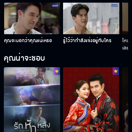
ถ้ารักพี่กระทิงแล้วไปแต่งงานกับพี่ผาดทำไม
เป็นพี่เป็นน้องกัน ก็ต้องอยู่บ้านเดียวกันสิ
คุณจะบอกว่าคุณแน่เหรอ
รู้ไว้ว่ากำลังแข่งอยู่กับใคร
ไหนว่
เลย
คุณน่าจะชอบ
ไม่น่าเชื่อว่า โจรกับตำรวจ จะเป็นพี่น้องกัน
มันเป็นกับดัก
งานไม่ล่มก็บุญแล้ว