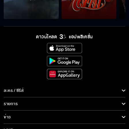
กว่ากูจะได้เป็นตำรวจ แล้ววันนี้กูต้องมาเป็นโจร
เหรอวะ
ดาวน์โหลด
แอปพลิเคชั่น
เก็บปากไว้กินข้าวเถอะ
ไม่ต้องมายุ่งกับบุหลันอีก
พี่พยายามจะไปให้ทันแล้ว
ละคร / ซีรีส์
ละคร/ซีรีส์
รายการ
ซีรีส์นานาชาติ
รายการทั้งหมด
อยากเป็นเมียพี่จริง ๆ เมื่อไหร่ พี่ก็พร้อมนะ
ข่าว
การ์ตูน & เกม
ข่าวทั้งหมด