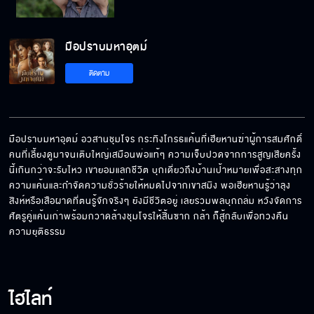
ถ้าคนหนึ่งอยู่ อีกคนหนึ่งก็ต้องไป
มือปราบมหาอุตม์
ติดตาม
ตั้งแต่มาอยู่นี่ก็มีแต่เรื่องเมื่อไหร่จะไปสักที
มือปราบมหาอุตม์ อวสานชุมโจร กระทิงโกรธแค้นที่เฮียหานฆ่าผู้การสมศักดิ์ 
คนที่เลี้ยงดูมาจนเติบใหญ่เสมือนพ่อแท้ๆ ความเจ็บปวดจากการสูญเสียครั้ง
ถ้ายังตีกันเองอยู่รบกับคนนอกก็คงยาก
นี้เกินกว่าจะรับไหว เขายอมแลกชีวิต บุกเดี่ยวถึงบ้านเป้าหมายเพื่อสะสางทุก
ความแค้นและกำจัดความชั่วร้ายให้หมดไปจากเขาสมิง พอเฮียหานรู้ว่าลุง
สิงห์หรือเสือผาดที่ตนรู้จักจริงๆ ยังมีชีวิตอยู่ เลยรวมพลบุกถล่ม หวังจัดการ
ศัตรูคู่แค้นเก่าพร้อมกวาดล้างชุมโจรให้สิ้นซาก กล้า ก็สู้กลับเพื่อทวงคืน
เงินซื้อไม่ได้ ถ้าไม่มากพอ
ความยุติธรรม
ออกไปจากชีวิตพวกเราสักที
ไฮไลท์