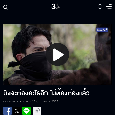
ขอเวลาอีกนิดได้มั้ย ฉันเพิ่งเจอคุณเองนะ
หลักฐานคาตาขนาดนี้ จับผู้กองกระทิง
Play
สงสัยเหมือนกันใช่มั้ย บุหลันมาทำอะไรบ้านไอ้หาน
Video
ผมชอบนะ ชอบจูบเมื่อคืน
มึงจะท่องอะไรอีก ไม่ต้องท่องแล้ว
ออกอากาศ อังคารที่ 13 กุมภาพันธ์ 2567
คนอย่างกูยอมตายดีกว่าเข้าคุก