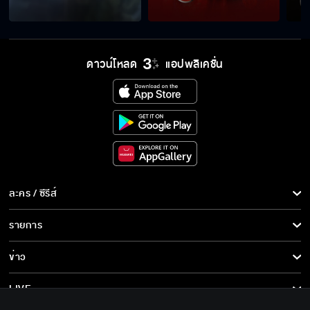
น้ำหอมกลิ่นใหม่เหรอ พี่ชอบ
ดาวน์โหลด
แอปพลิเคชั่น
ดูลายมือแล้วช่วงนี้ดวงดีนะ จะได้เจอเนื้อคู่
คุณคือดาวนำทางของผม ผมชอบคุณ
ละคร / ซีรีส์
ถ้าหนาวก็อย่าลืมห่มผ้าด้วยนะ ฝันดีครับ
ละคร/ซีรีส์
รายการ
ซีรีส์นานาชาติ
รายการทั้งหมด
ข่าว
การ์ตูน & เกม
ไม่ต้องเขินหรอก มืดขนาดนี้มองอะไรไม่เห็น
ข่าวทั้งหมด
LIVE
รายการข่าว
ทีวีออนไลน์