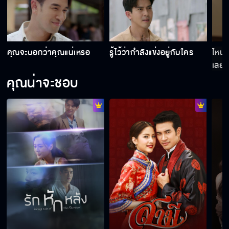
ไม่มีมารยาท
คุณจะบอกว่าคุณแน่เหรอ
รู้ไว้ว่ากำลังแข่งอยู่กับใคร
ไหนว่
เลย
อย่าทำแบบนี้อีกนะ
คุณน่าจะชอบ
ออกนอกบ้านทั้งที ทำตัวแมน ๆ หน่อย
คุณเป็นห่วงผมคนเดียวก็พอแล้ว
ฆ่าตำรวจข้อหาหนักนะมาดาม