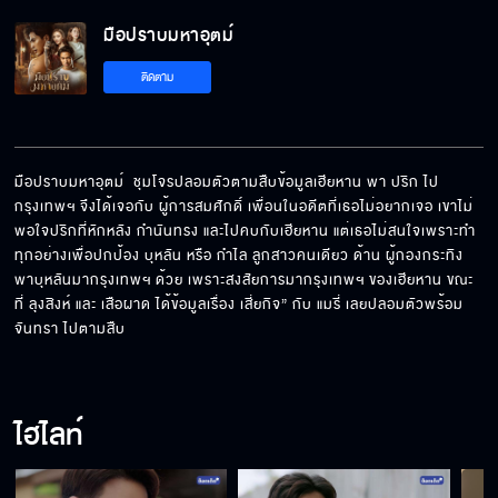
มือปราบมหาอุตม์
ถ้าอยากตามพี่มา ก็ต้องทนหน่อยนะน้อง
ติดตาม
พี่จะมีโอกาสได้รัก บุหลัน บ้างมั้ย
มือปราบมหาอุตม์  ชุมโจรปลอมตัวตามสืบข้อมูลเฮียหาน พา ปริก ไป
กรุงเทพฯ จึงได้เจอกับ ผู้การสมศักดิ์ เพื่อนในอดีตที่เธอไม่อยากเจอ เขาไม่
พอใจปริกที่หักหลัง กำนันทรง และไปคบกับเฮียหาน แต่เธอไม่สนใจเพราะทำ
ฉันไม่เคยคิดแย่งผัวคุณ ใครจะอยากได้ผัวเลว ๆ
ทุกอย่างเพื่อปกป้อง บุหลัน หรือ กำไล ลูกสาวคนเดียว ด้าน ผู้กองกระทิง 
พาบุหลันมากรุงเทพฯ ด้วย เพราะสงสัยการมากรุงเทพฯ ของเฮียหาน ขณะ
ที่ ลุงสิงห์ และ เสือผาด ได้ข้อมูลเรื่อง เสี่ยกิจ” กับ แมรี่ เลยปลอมตัวพร้อม 
จันทรา ไปตามสืบ
อุตส่าห์เมตตาเอามึงมาอยู่ด้วย ตอบแทนด้วยการ
ทรยศแบบนี้เหรอ
ไฮไลท์
แค่กินข้าวเป็นเพื่อน บอกฝันดีก่อนนอน ก็ช่วย
แบ่งเบาความเหงาไง