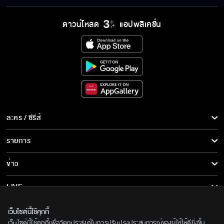
แค่กินข้าวเป็นเพื่อน บอกฝันดีก่อนนอน ก็ช่วย
ดาวน์โหลด
แอปพลิเคชั่น
แบ่งเบาความเหงาไง
ไม่มีมารยาท
อย่าทำแบบนี้อีกนะ
ละคร / ซีรีส์
ละคร/ซีรีส์
รายการ
ซีรีส์นานาชาติ
ออกนอกบ้านทั้งที ทำตัวแมน ๆ หน่อย
รายการทั้งหมด
ข่าว
การ์ตูน & เกม
ข่าวทั้งหมด
LIVE
คุณเป็นห่วงผมคนเดียวก็พอแล้ว
รายการข่าว
ทีวีออนไลน์
เกี่ยวกับเรา
เว็บไซต์นี้ใช้คุกกี้
ข่าวประชาสัมพันธ์
เว็บไซต์นี้ใช้คุกกี้เพื่อวัตถุประสงค์ในการปรับปรุงประสบการณ์ของผู้ใช้ให้ดียิ่งขึ้น