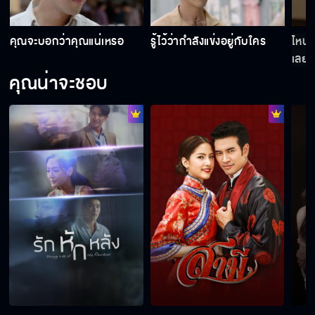
กูไม่ชอบคำว่าไม่ได้ มึงเป็นของกู กูสั่งให้ทำมัน
คุณจะบอกว่าคุณแน่เหรอ
รู้ไว้ว่ากำลังแข่งอยู่กับใคร
ไหนว่
ต้องได้
เลย
คุณน่าจะชอบ
ถ้าอยากตามพี่มา ก็ต้องทนหน่อยนะน้อง
พี่จะมีโอกาสได้รัก บุหลัน บ้างมั้ย
ฉันไม่เคยคิดแย่งผัวคุณ ใครจะอยากได้ผัวเลว ๆ
อุตส่าห์เมตตาเอามึงมาอยู่ด้วย ตอบแทนด้วยการ
ทรยศแบบนี้เหรอ