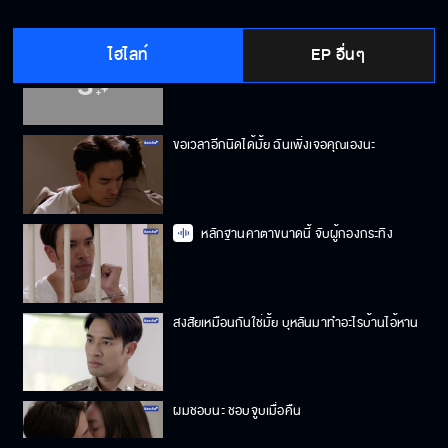
ไฮไลท์
EP อื่นๆ
ก็บอกแล้วไงว่า บุหลัน เป็นคนพิเศษ
ขอเวลาอีกนิดได้มั้ย ฉันเพิ่งเจอคุณเองนะ
หลักฐานคาตาขนาดนี้ จับผู้กองกระทิง
สงสัยเหมือนกันใช่มั้ย บุหลันมาทำอะไรบ้านไอ้หาน
ผมชอบนะ ชอบจูบเมื่อคืน