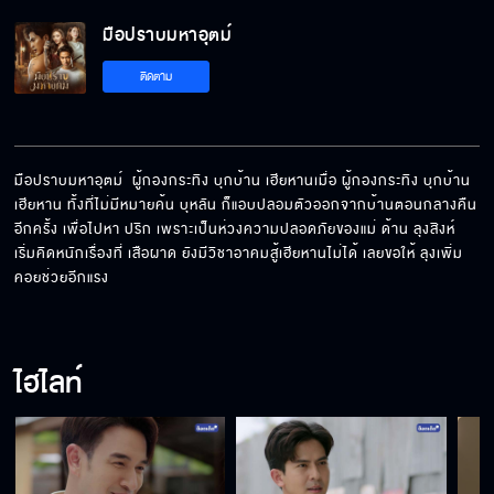
มือปราบมหาอุตม์
คนอย่างกูยอมตายดีกว่าเข้าคุก
ติดตาม
ผู้หญิงอย่างเราถ้าอยากได้มันก็ต้องรุกๆ ให้จบไป
เลย
มือปราบมหาอุตม์  ผู้กองกระทิง บุกบ้าน เฮียหานเมื่อ ผู้กองกระทิง บุกบ้าน 
เฮียหาน ทั้งที่ไม่มีหมายค้น บุหลัน ก็แอบปลอมตัวออกจากบ้านตอนกลางคืน
อีกครั้ง เพื่อไปหา ปริก เพราะเป็นห่วงความปลอดภัยของแม่ ด้าน ลุงสิงห์ 
ถ้าแม่หนีออกมา ก็จะไม่มีใครรู้ว่า ไอ้หาน ทำอะไร
เริ่มคิดหนักเรื่องที่ เสือผาด ยังมีวิชาอาคมสู้เฮียหานไม่ได้ เลยขอให้ ลุงเพิ่ม 
คอยช่วยอีกแรง
มึงจะท่องอะไรอีก ไม่ต้องท่องแล้ว
ไฮไลท์
กูฆ่ามันแล้ว มันก็ไม่ยอมตาย มาก่อความรำคาญ
ให้กูอยู่ได้