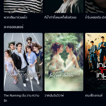
พวกเฮียมาช่วยแล้ว
ที่ป๊าทำทั้งหมดก็เพื่อตัวเอง
ถ้าไม่หล่อจริง เปิ
ละครออนแอร์
The Running เงิน งาน ความ
วาดฝันวันวิวาห์
เกมส์โกงเกมส์
รัก