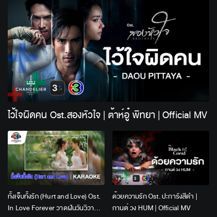
ไว้ใจผิดคน Ost.สองหัวใจ | ต้าห์อู๋ พิทยา | Official MV
ทั้งเจ็บทั้งรัก (Hurt and Love) Ost.
ด้วยความรัก Ost. ปะการังสีดำ |
In Love Forever วาดฝันวันวิวาห์ |
กานต์ วง HUM | Official MV