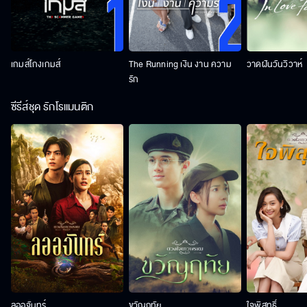
เกมส์โกงเกมส์
The Running เงิน งาน ความ
วาดฝันวันวิวาห์
รัก
ซีรีส์ชุด รักโรแมนติก
ลออจันทร์
ขวัญฤทัย
ใจพิสุทธิ์