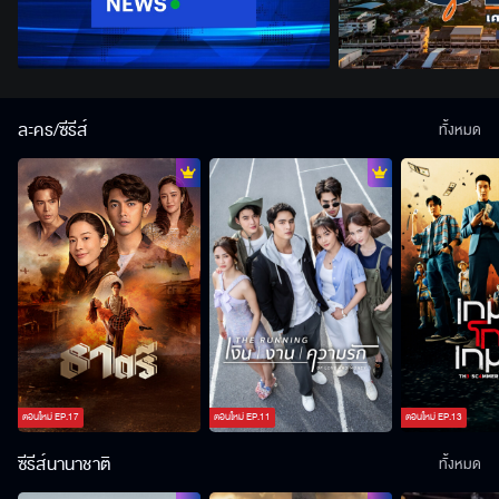
ละคร/ซีรีส์
ทั้งหมด
ตอนใหม่
EP.
17
ตอนใหม่
EP.
11
ตอนใหม่
EP.
13
ซีรีส์นานาชาติ
ทั้งหมด