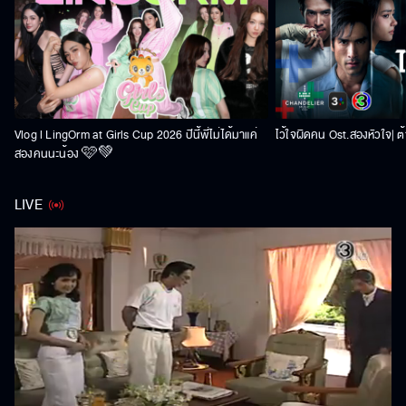
Vlog l LingOrm at Girls Cup 2026 ปีนี้พี่ไม่ได้มาแค่
ไว้ใจผิดคน Ost.สองหัวใจ| ต้า
สองคนนะน้อง 🩷💚
LIVE