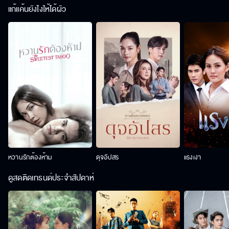
แก้แค้นยังไงให้ได้ผัว
หวานรักต้องห้าม
ดุจอัปสร
แรงเงา
ดูสดติดเทรนด์ประจำสัปดาห์