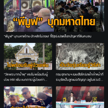
“พีมูฟ” บุกมหาดไทย ปักหลักไม่ถอย! จี้รัฐเร่งปลดล็อกปัญหาที่ดินคนจน
“วัดพระบาทน้ำพุ” แจงไม่พร้อมรับผู้
กรมอุทยานฯ เผยเสือโคร่งขย้ำเจ้าหน้าที่
ป่วย HIV เพิ่ม แบกภาระผู้ป่วยเก่า
ระบุชัดเป็นลูกแม่อภิญญา อยู่ในช่วงวัย
จนท.อีกกว่า 200 ชีวิต
รุ่น ชี้ไม่เข้าข่าย “เสือกินคน”