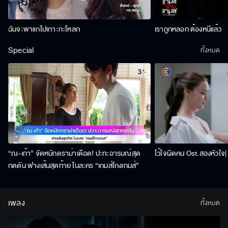
ฉันจะพาแกไปเกาะกะโหลก
เราถูกหลอก ต้องหนีแล้ว
Special
ทั้งหมด
“ณ-เก้า” จัดหนักดราม่าเดือด! ปะทะอารมณ์สุด
ไว้ใจผิดคน Ost.สองหัวใจ| 
กดดัน ฟางเส้นสุดท้าย ในละคร “เกมส์โกงเกมส์”
เพลง
ทั้งหมด