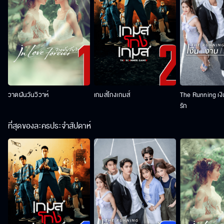
วาดฝันวันวิวาห์
เกมส์โกงเกมส์
The Running เง
รัก
ที่สุดของละครประจำสัปดาห์