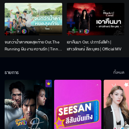
Lingling Kwong x Orm
Kornnaphat | Official Karaoke
จนกว่าน้ำตาหยดสุดท้าย Ost.The
เอาคืนมา Ost. ปะการังสีดำ |
Running เงิน งาน ความรัก | Tinn |
เสาวลักษณ์ ลีละบุตร | Official MV
Official MV
รายการ
ทั้งหมด