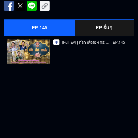
EP.145
EP อื่นๆ
[Full EP] | ที่รัก เสือสิงห์ กระทิงแซ่บ รักที่ปิดบังมา 10 ปี ของ “ไต้ฝุ่น KPN”
EP.145