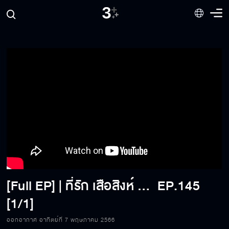
[Full EP] | ที่รัก เสือสิงห์ กระทิงแซ่บ รักที่ปิดบังมา 10 ปี ของ “ไต้ฝุ่น KPN”
EP.145
[1/1]
ออกอากาศ อาทิตย์ที่ 7 พฤษภาคม 2566