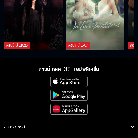
ตอนใหม่
EP.
25
ตอนใหม่
EP.
7
ตอนใ
ดาวน์โหลด
แอปพลิเคชั่น
ละคร / ซีรีส์
ละคร/ซีรีส์