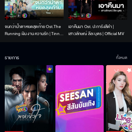
จนกว่าน้ำตาหยดสุดท้าย Ost.The
เอาคืนมา Ost. ปะการังสีดำ |
Running เงิน งาน ความรัก | Tinn |
เสาวลักษณ์ ลีละบุตร | Official MV
Official MV
รายการ
ทั้งหมด