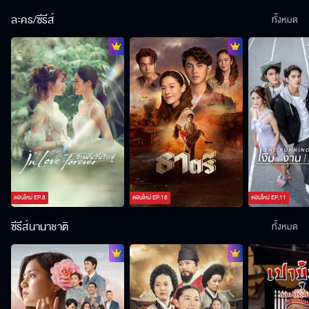
ละคร/ซีรีส์
ทั้งหมด
ตอนใหม่
EP.
8
ตอนใหม่
EP.
18
ตอนใหม่
EP.
11
ซีรีส์นานาชาติ
ทั้งหมด