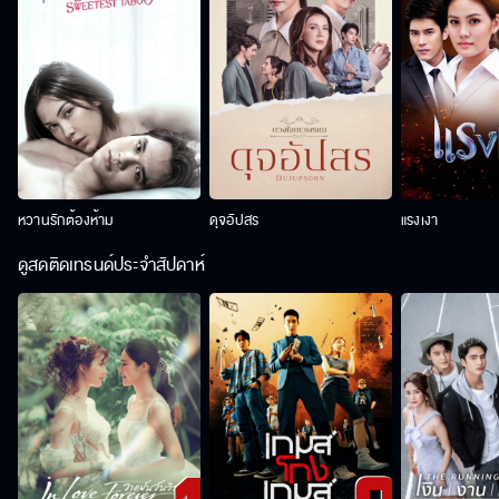
หวานรักต้องห้าม
ดุจอัปสร
แรงเงา
ดูสดติดเทรนด์ประจำสัปดาห์