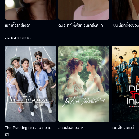
เมาแล้วรักรึเปล่า
ฉันจะทำให้พี่รัญจน์เกลียดแก
แผนนี้เราต้องช่ว
ละครออนแอร์
The Running เงิน งาน ความ
วาดฝันวันวิวาห์
เกมส์โกงเกมส์
รัก