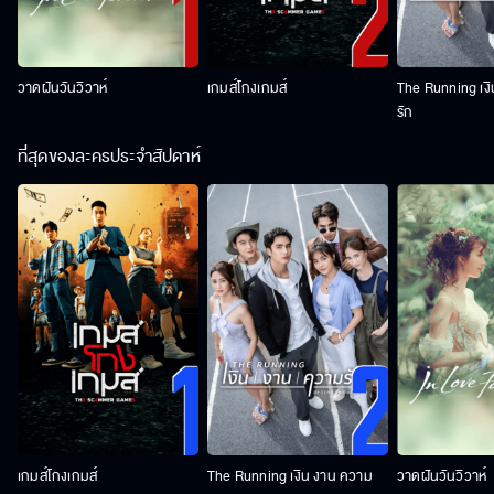
วาดฝันวันวิวาห์
เกมส์โกงเกมส์
The Running เง
รัก
ที่สุดของละครประจำสัปดาห์
เกมส์โกงเกมส์
The Running เงิน งาน ความ
วาดฝันวันวิวาห์