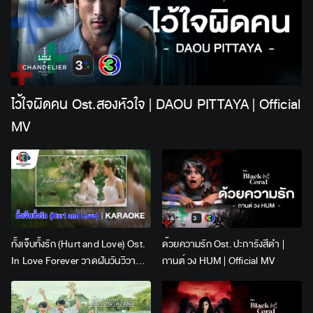
ไว้ใจผิดคน Ost.สองหัวใจ | DAOU PITTAYA | Official
MV
ทั้งเจ็บทั้งรัก (Hurt and Love) Ost.
ด้วยความรัก Ost. ปะการังสีดำ |
In Love Forever วาดฝันวันวิวาห์ |
กานต์ วง HUM | Official MV
Lingling Kwong x Orm
Kornnaphat | Official Karaoke