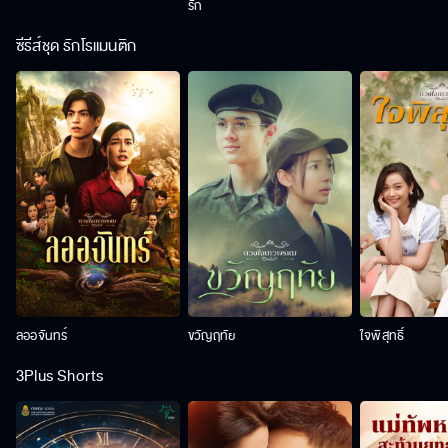
รัก
ซีรีส์ชุด รักโรแมนติก
ลออจันทร์
ขวัญฤทัย
ใจพิสุทธิ์
3Plus Shorts