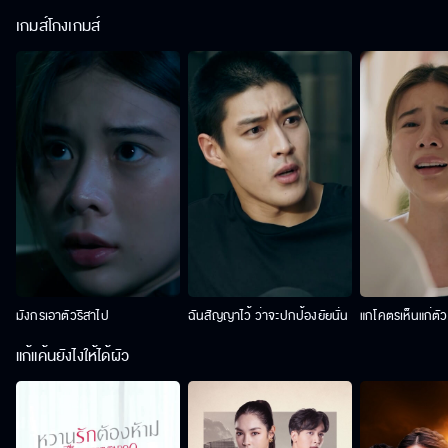
เกมส์โกงเกมส์
มังกรเอาตัวริสาไป
ฉันสัญญาไว้ ว่าจะปกป้องยัยนั่น
แกโคตรเห็นแก่ตั
แก้แค้นยังไงให้ได้ผัว