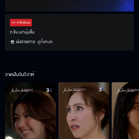
กำลังรับชม
ภ.จีน เปาบุ้นจิ้น
ผังรายการ
ดูทั้งหมด
วาดฝันวันวิวาห์