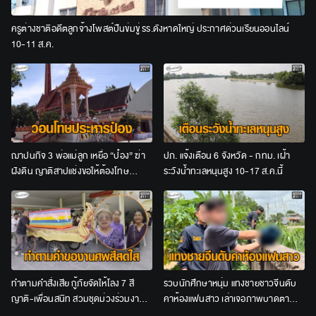
ครูต่างชาติอดีตลูกจ้างโพสต์ปืนข่มขู่ รร.ดังหาดใหญ่ ประกาศด่วนเรียนออนไลน์
10-11 ส.ค.
ฌาปนกิจ 3 พ่อแม่ลูก เหยื่อ “ป๋อง” ฆ่า
ปภ. แจ้งเตือน 6 จังหวัด - กทม. เฝ้า
ฝังดิน ญาติสาปแช่งขอให้ต้องโทษ
ระวังน้ำทะเลหนุนสูง 10-17 ส.ค.นี้
ประหาร
ทำตามคำสั่งเสีย กู้ภัยจัดให้โลง 7 สี
รวบนักศึกษาหนุ่ม แทงชายชาวจีนดับ
ญาติ-เพื่อนสนิท สวมชุดม่วงร่วมงาน
คาห้องแฟนสาว เล่าเจอภาพบาดตา
ศพป้าวัย 65
อ้างไม่ได้ตั้งใจสังหาร