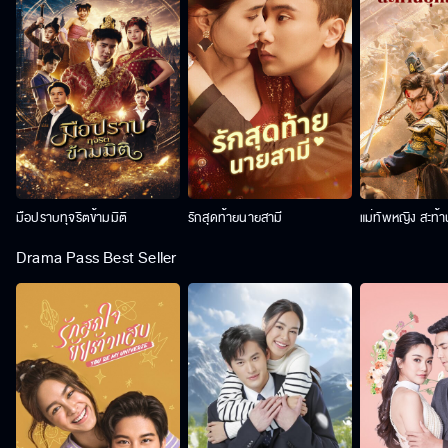
มือปราบทุจริตข้ามมิติ
รักสุดท้ายนายสามี
แม่ทัพหญิง สะท้
Drama Pass Best Seller