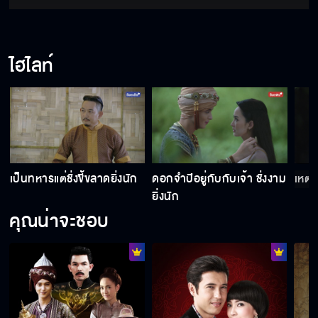
ไฮไลท์
เป็นทหารแต่ชั่งขี้ขลาดยิ่งนัก
ดอกจำปีอยู่กับกับเจ้า ชั่งงาม
เหตุใ
ยิ่งนัก
คุณน่าจะชอบ