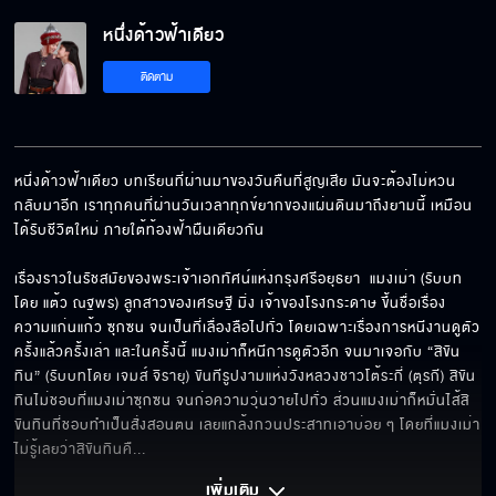
หนึ่งด้าวฟ้าเดียว EP.28[5/8]
หนึ่งด้าวฟ้าเดียว
ติดตาม
หนึ่งด้าวฟ้าเดียว EP.28[6/8]
หนึ่งด้าวฟ้าเดียว บทเรียนที่ผ่านมาของวันคืนที่สูญเสีย มันจะต้องไม่หวน
กลับมาอีก เราทุกคนที่ผ่านวันเวลาทุกข์ยากของแผ่นดินมาถึงยามนี้ เหมือน
หนึ่งด้าวฟ้าเดียว EP.28[7/8]
ได้รับชีวิตใหม่ ภายใต้ท้องฟ้าผืนเดียวกัน

เรื่องราวในรัชสมัยของพระเจ้าเอกทัศน์แห่งกรุงศรีอยุธยา  แมงเม่า (รับบท
โดย แต้ว ณฐพร) ลูกสาวของเศรษฐี มิ่ง เจ้าของโรงกระดาษ ขึ้นชื่อเรื่อง
หนึ่งด้าวฟ้าเดียว EP.28[8/8]
ความแก่นแก้ว ซุกซน จนเป็นที่เลื่องลือไปทั่ว โดยเฉพาะเรื่องการหนีงานดูตัว
ครั้งแล้วครั้งเล่า และในครั้งนี้ แมงเม่าก็หนีการดูตัวอีก จนมาเจอกับ “สิขัน
ทิน” (รับบทโดย เจมส์ จิรายุ) ขันทีรูปงามแห่งวังหลวงชาวโต้ระกี่ (ตุรกี) สิขัน
ทินไม่ชอบที่แมงเม่าซุกซน จนก่อความวุ่นวายไปทั่ว ส่วนแมงเม่าก็หมั่นไส้สิ
ขันทินที่ชอบทำเป็นสั่งสอนตน เลยแกล้งกวนประสาทเอาบ่อย ๆ โดยที่แมงเม่า
ไม่รู้เลยว่าสิขันทินคื
... 
เพิ่มเติม 