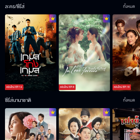
ละคร/ซีรีส์
ทั้งหมด
ตอนใหม่
EP.
14
ตอนใหม่
EP.
8
ตอนใหม่
EP.
18
ซีรีส์นานาชาติ
ทั้งหมด