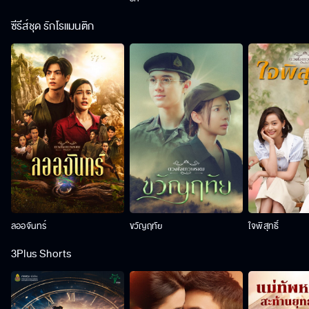
ซีรีส์ชุด รักโรแมนติก
ลออจันทร์
ขวัญฤทัย
ใจพิสุทธิ์
3Plus Shorts