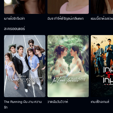
เมาแล้วรักรึเปล่า
ฉันจะทำให้พี่รัญจน์เกลียดแก
แผนนี้เราต้องช่ว
ละครออนแอร์
The Running เงิน งาน ความ
วาดฝันวันวิวาห์
เกมส์โกงเกมส์
รัก