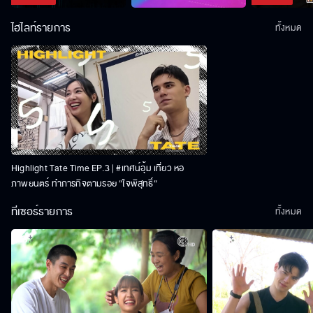
ไฮไลท์รายการ
ทั้งหมด
Highlight Tate Time EP.3 | #เทศน์อุ้ม เที่ยว หอ
ภาพยนตร์ ทำภารกิจตามรอย “ใจพิสุทธิ์“
ทีเซอร์รายการ
ทั้งหมด