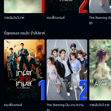
วาดฝันวันวิวาห์
เกมส์โกงเกมส์
The Running เง
รัก
ที่สุดของละครประจำสัปดาห์
เกมส์โกงเกมส์
The Running เงิน งาน ความ
วาดฝันวันวิวาห์
รัก