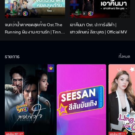
จนกว่าน้ำตาหยดสุดท้าย Ost.The
เอาคืนมา Ost. ปะการังสีดำ |
Running เงิน งาน ความรัก | Tinn |
เสาวลักษณ์ ลีละบุตร | Official MV
Official MV
รายการ
ทั้งหมด
ตอนใหม่
EP.
127
ตอนใหม่
EP.
11