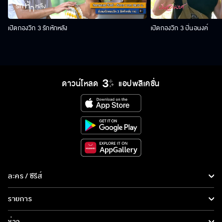
เปิดกองวิก 3 รักหักหลัง
เปิดกองวิก 3 ปิ่นอนงค์
ดาวน์โหลด
แอปพลิเคชั่น
ละคร / ซีรีส์
ละคร/ซีรีส์
รายการ
ซีรีส์นานาชาติ
รายการทั้งหมด
ข่าว