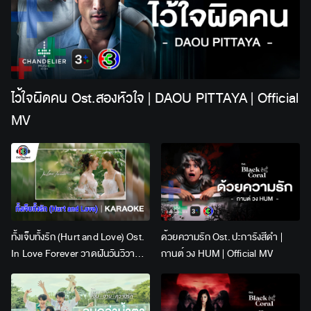
ไว้ใจผิดคน Ost.สองหัวใจ | DAOU PITTAYA | Official
MV
ทั้งเจ็บทั้งรัก (Hurt and Love) Ost.
ด้วยความรัก Ost. ปะการังสีดำ |
In Love Forever วาดฝันวันวิวาห์ |
กานต์ วง HUM | Official MV
Lingling Kwong x Orm
Kornnaphat | Official Karaoke