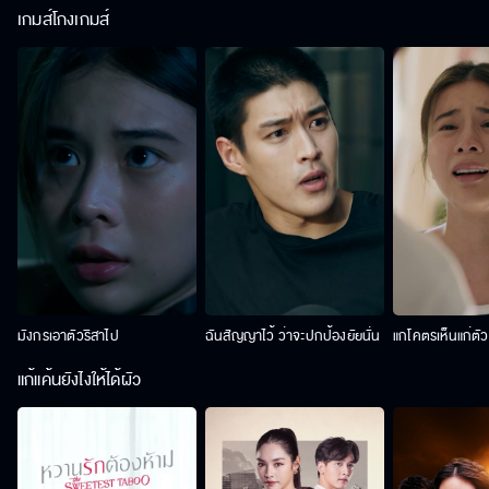
เกมส์โกงเกมส์
มังกรเอาตัวริสาไป
ฉันสัญญาไว้ ว่าจะปกป้องยัยนั่น
แกโคตรเห็นแก่ตั
แก้แค้นยังไงให้ได้ผัว