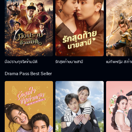
มือปราบทุจริตข้ามมิติ
รักสุดท้ายนายสามี
แม่ทัพหญิง สะท้
Drama Pass Best Seller