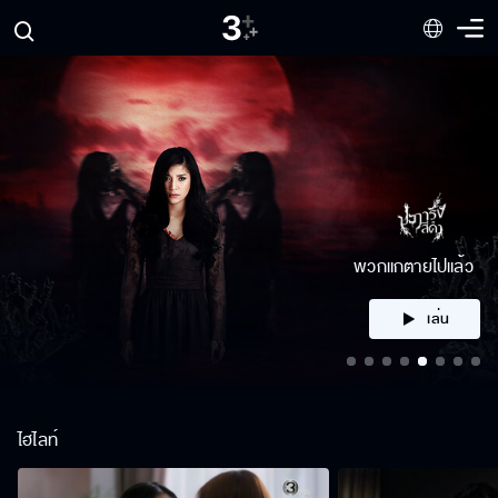
คลิก
ไฮไลท์