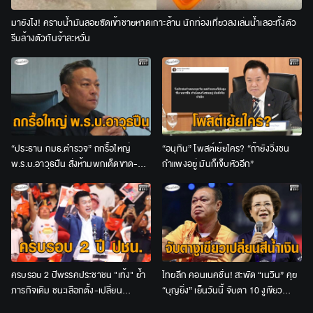
มายังไง! คราบน้ำมันลอยซัดเข้าชายหาดเกาะล้าน นักท่องเที่ยวลงเล่นน้ำเลอะทั้งตัว
รีบล้างตัวกันจ้าละหวั่น
“ประธาน กมธ.ตำรวจ” ถกรื้อใหญ่
“อนุทิน” โพสต์เย้ยใคร? “ถ้ายังวิ่งชน
พ.ร.บ.อาวุธปืน สั่งห้ามพกเด็ดขาด-
กำแพงอยู่ มันก็เจ็บหัวอีก”
เจ้าของปืนต้องร่วมรับโทษด้วย
ครบรอบ 2 ปีพรรคประชาชน "เท้ง" ย้ำ
ไทยลีก คอนเนคชั่น! สะพัด “เนวิน” คุย
ภารกิจเดิม ชนะเลือกตั้ง-เปลี่ยน
“บุญยิ่ง” เย็นวันนี้ จับตา 10 งูเขียว
ประเทศ-คืนอำนาจให้ประชาชน
เปลี่ยนสีน้ำเงินหรือไม่