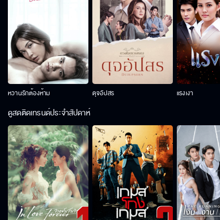
หวานรักต้องห้าม
ดุจอัปสร
แรงเงา
ดูสดติดเทรนด์ประจำสัปดาห์