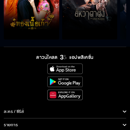
ดาวน์โหลด
แอปพลิเคชั่น
ละคร / ซีรีส์
ละคร/ซีรีส์
รายการ