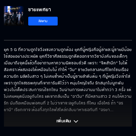
ชายแพศยา
แฟนคนใหม่ของเพชร
ติดตาม
ของขวัญสำหรับที่ทำกับพี่กู
ยุค 5 G ที่ความถูกใจวิ่งแซงความถูกต้อง ยุคที่ผู้หญิงคือผู้ล่าและผู้ชายมีน้อย
ใช้สอยอย่างประหยัด ยุคที่วิชาศีลธรรมถูกดีดออกจากวิชาบังคับของเด็กๆ 
เมื่อมาถึงจุดนี้แล้วก็อย่าถามหาความผิดชอบชั่วดี เพราะ “จิตสำนึก” ไม่ได้
ชายแพศยา คืนนี้เสนอเป็นตอนแรก
สังเคราะห์แสงเองได้เหมือนใบไม้ ทำให้ “วิม” ชายวัยกลางคนที่โชกโชนเรื่อง
ความรัก ผลัดใบสาว ๆ ไม่เคยซ้ำหน้าเป็นผู้ชายลำดับต้น ๆ ที่ผู้หญิงวิ่งเข้าใส่
เพราะถูกใจสรรพคุณที่เขาการันตีไว้ว่า หนุ่มใหญ่ใจถึง รักสนุกไม่ผูกพัน 
พ่วงไม้เด็ดประสบการณ์โชกโชน วิมผ่านการแต่งงานมาไม่ต่ำกว่า 3 ครั้ง แต่
ไม่เคยหยุดนิ่งอยู่กับใคร แต่เขากลับเป็น “อาวิม” ที่มีหลานสาว 2 คนให้ความ
ถ้าฟาดไม่ได้ ก็แค่เงียบไว้รอเวลา "แอน สิเรียม"
รัก นับถือเหมือนพ่อคนที่ 2 ไม่ว่าเขาจะอยู่กับใคร ที่ไหน เมื่อไหร่ ถ้า “อร
ยานี” เรียกเขาจะต้องทิ้งทุกไลฟ์สไตล์กลับมาหาเธอทันที “อรยา
... 
เพิ่มเติม 
ถ้าติดใจผู้ชายแนวแบดๆ ลิสต์นี้ต้องโดนแล้วนะ
"ป๋อ ณัฐวุฒิ"