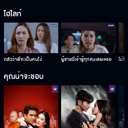
ไฮไลท์
กล้ามั้ย ที่จะลองจีบผู้หญิงคนนี้ "พรีม รณิดา"
ลุคแบบยั่ว ๆ ไม่เกรงใจแฟนคลับ "ไอซ์ ภาณุ
วัฒน์"
กลัวว่าพี่จะเป็นคนโง่
ผู้ชายนี่เจ้าชู้ทุกคนเลยเหรอ
ไม่ได
เมษาร้อนฉ่า ชายแพศยา เริ่ม 16 เมษานี้
คุณน่าจะชอบ
เมื่อความ"แพศยา"ถูกใช้กับผู้ชาย ก็อย่าถาม
หาความผิด! ชอบ! ชั่ว! ดี! กันอีกเลย‼️
ชายแพศยา เร็วๆ นี้