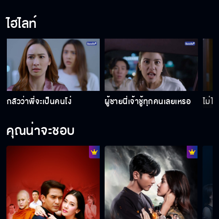
ไฮไลท์
ลุคแบบยั่ว ๆ ไม่เกรงใจแฟนคลับ "ไอซ์ ภาณุ
วัฒน์"
เมษาร้อนฉ่า ชายแพศยา เริ่ม 16 เมษานี้
กลัวว่าพี่จะเป็นคนโง่
ผู้ชายนี่เจ้าชู้ทุกคนเลยเหรอ
ไม่ได
เมื่อความ"แพศยา"ถูกใช้กับผู้ชาย ก็อย่าถาม
หาความผิด! ชอบ! ชั่ว! ดี! กันอีกเลย‼️
คุณน่าจะชอบ
ชายแพศยา เร็วๆ นี้