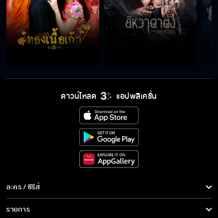
ดาวน์โหลด
แอปพลิเคชั่น
ละคร / ซีรีส์
ละคร/ซีรีส์
รายการ