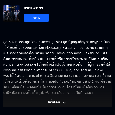
ชายแพศยา
ของขวัญสำหรับที่ทำกับพี่กู
ติดตาม
ชายแพศยา คืนนี้เสนอเป็นตอนแรก
ยุค 5 G ที่ความถูกใจวิ่งแซงความถูกต้อง ยุคที่ผู้หญิงคือผู้ล่าและผู้ชายมีน้อย
ใช้สอยอย่างประหยัด ยุคที่วิชาศีลธรรมถูกดีดออกจากวิชาบังคับของเด็กๆ 
เมื่อมาถึงจุดนี้แล้วก็อย่าถามหาความผิดชอบชั่วดี เพราะ “จิตสำนึก” ไม่ได้
ถ้าฟาดไม่ได้ ก็แค่เงียบไว้รอเวลา "แอน สิเรียม"
สังเคราะห์แสงเองได้เหมือนใบไม้ ทำให้ “วิม” ชายวัยกลางคนที่โชกโชนเรื่อง
ความรัก ผลัดใบสาว ๆ ไม่เคยซ้ำหน้าเป็นผู้ชายลำดับต้น ๆ ที่ผู้หญิงวิ่งเข้าใส่
เพราะถูกใจสรรพคุณที่เขาการันตีไว้ว่า หนุ่มใหญ่ใจถึง รักสนุกไม่ผูกพัน 
พ่วงไม้เด็ดประสบการณ์โชกโชน วิมผ่านการแต่งงานมาไม่ต่ำกว่า 3 ครั้ง แต่
ไม่เคยหยุดนิ่งอยู่กับใคร แต่เขากลับเป็น “อาวิม” ที่มีหลานสาว 2 คนให้ความ
ถ้าติดใจผู้ชายแนวแบดๆ ลิสต์นี้ต้องโดนแล้วนะ
"ป๋อ ณัฐวุฒิ"
รัก นับถือเหมือนพ่อคนที่ 2 ไม่ว่าเขาจะอยู่กับใคร ที่ไหน เมื่อไหร่ ถ้า “อร
ยานี” เรียกเขาจะต้องทิ้งทุกไลฟ์สไตล์กลับมาหาเธอทันที “อรยา
... 
เพิ่มเติม 
กล้ามั้ย ที่จะลองจีบผู้หญิงคนนี้ "พรีม รณิดา"