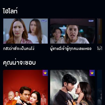
ไฮไลท์
กลัวว่าพี่จะเป็นคนโง่
ผู้ชายนี่เจ้าชู้ทุกคนเลยเหรอ
ไม่ได
คุณน่าจะชอบ