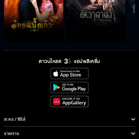
ดาวน์โหลด
แอปพลิเคชั่น
ละคร / ซีรีส์
ละคร/ซีรีส์
รายการ