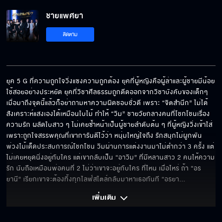
ชายแพศยา EP.5[5/6]
ชายแพศยา
ติดตาม
ชายแพศยา EP.5[6/6]
ยุค 5 G ที่ความถูกใจวิ่งแซงความถูกต้อง ยุคที่ผู้หญิงคือผู้ล่าและผู้ชายมีน้อย
ใช้สอยอย่างประหยัด ยุคที่วิชาศีลธรรมถูกดีดออกจากวิชาบังคับของเด็กๆ 
เมื่อมาถึงจุดนี้แล้วก็อย่าถามหาความผิดชอบชั่วดี เพราะ “จิตสำนึก” ไม่ได้
สังเคราะห์แสงเองได้เหมือนใบไม้ ทำให้ “วิม” ชายวัยกลางคนที่โชกโชนเรื่อง
ความรัก ผลัดใบสาว ๆ ไม่เคยซ้ำหน้าเป็นผู้ชายลำดับต้น ๆ ที่ผู้หญิงวิ่งเข้าใส่
เพราะถูกใจสรรพคุณที่เขาการันตีไว้ว่า หนุ่มใหญ่ใจถึง รักสนุกไม่ผูกพัน 
พ่วงไม้เด็ดประสบการณ์โชกโชน วิมผ่านการแต่งงานมาไม่ต่ำกว่า 3 ครั้ง แต่
ไม่เคยหยุดนิ่งอยู่กับใคร แต่เขากลับเป็น “อาวิม” ที่มีหลานสาว 2 คนให้ความ
รัก นับถือเหมือนพ่อคนที่ 2 ไม่ว่าเขาจะอยู่กับใคร ที่ไหน เมื่อไหร่ ถ้า “อร
ยานี” เรียกเขาจะต้องทิ้งทุกไลฟ์สไตล์กลับมาหาเธอทันที “อรยา
... 
เพิ่มเติม 