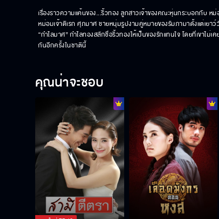
เรื่องราวความแค้นของ...ริ้วทอง ลูกสาวเจ้าของคณะหุ่นกระบอกกับ หม่
หม่อมเจ้าดิเรก ศุภมาศ ชายหนุ่มรูปงามคู่หมายของรัมภามาตั้งแต่เยาว์
“กำไลมาศ” กำไลทองสลักชื่อริ้วทองให้เป็นของรักแทนใจ โดยที่เขาไม่
กันอีกครั้งในชาตินี้
คุณน่าจะชอบ