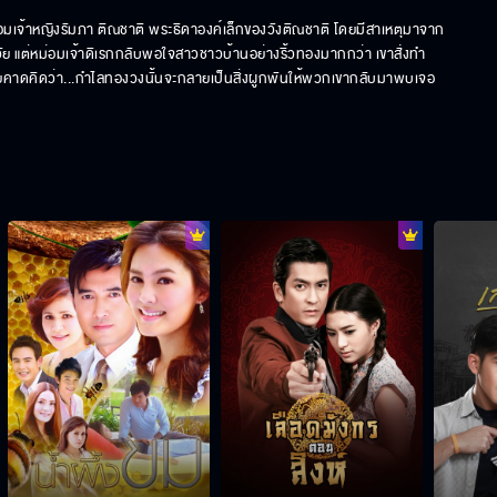
อมเจ้าหญิงรัมภา ติณชาติ พระธิดาองค์เล็กของวังติณชาติ โดยมีสาเหตุมาจาก 
วัย แต่หม่อมเจ้าดิเรกกลับพอใจสาวชาวบ้านอย่างริ้วทองมากกว่า เขาสั่งทำ 
เคยคาดคิดว่า...กำไลทองวงนั้นจะกลายเป็นสิ่งผูกพันให้พวกเขากลับมาพบเจอ