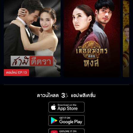
ตอนใหม่
EP.
13
ดาวน์โหลด
แอปพลิเคชั่น