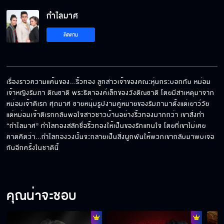
กำไลมาศ EP.11[5/6]
กำไลมาศ
ติดตาม
กำไลมาศ EP.11[6/6]
เรื่องราวความแค้นของ...ริ้วทอง ลูกสาวเจ้าของคณะหุ่นกระบอกกับ หม่อม
เจ้าหญิงรัมภา ติณชาติ พระธิดาองค์เล็กของวังติณชาติ โดยมีสาเหตุมาจาก 
หม่อมเจ้าดิเรก ศุภมาศ ชายหนุ่มรูปงามคู่หมายของรัมภามาตั้งแต่เยาว์วัย 
แต่หม่อมเจ้าดิเรกกลับพอใจสาวชาวบ้านอย่างริ้วทองมากกว่า เขาสั่งทำ 
“กำไลมาศ” กำไลทองสลักชื่อริ้วทองให้เป็นของรักแทนใจ โดยที่เขาไม่เคย
คาดคิดว่า...กำไลทองวงนั้นจะกลายเป็นสิ่งผูกพันให้พวกเขากลับมาพบเจอ
กันอีกครั้งในชาตินี้
คุณน่าจะชอบ