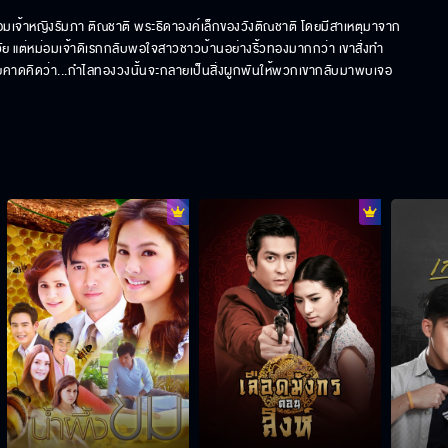
อมเจ้าหญิงรัมภา ติณชาติ พระธิดาองค์เล็กของวังติณชาติ โดยมีสาเหตุมาจาก 
วัย แต่หม่อมเจ้าดิเรกกลับพอใจสาวชาวบ้านอย่างริ้วทองมากกว่า เขาสั่งทำ 
เคยคาดคิดว่า...กำไลทองวงนั้นจะกลายเป็นสิ่งผูกพันให้พวกเขากลับมาพบเจอ