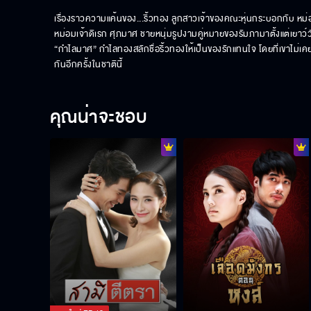
เรื่องราวความแค้นของ...ริ้วทอง ลูกสาวเจ้าของคณะหุ่นกระบอกกับ หม่
หม่อมเจ้าดิเรก ศุภมาศ ชายหนุ่มรูปงามคู่หมายของรัมภามาตั้งแต่เยาว์
“กำไลมาศ” กำไลทองสลักชื่อริ้วทองให้เป็นของรักแทนใจ โดยที่เขาไม่
กันอีกครั้งในชาตินี้
คุณน่าจะชอบ