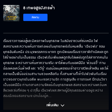
8 เทพอสูรมังกรฟ้า
8 เทพอสูรมังกรฟ้า EP.47
ติดตาม
8 เทพอสูรมังกรฟ้า EP.48
เรื่องราวการต่อสู้และมิตรภาพในยุทธภพ ในสมัยราชวงศ์ซ่งเหนือ ไฟ
สงครามและความแค้นการแก่งแย่งในยุทธภพยังไม่หมดสิ้น ‘เฉียวฟง’ จอม
ยุทธอันดับหนึ่ง ประมุขพรรคกระยาจก ถูกเปิดเผยเรื่องราวชาติกำเนิดและถูก
8 เทพอสูรมังกรฟ้า EP.49
ใส่ร้ายอย่างไม่เป็นธรรม เฉียวฟงไม่เพียงแต่ถูกขับไล่แต่ยังถูกไล่ล่าจากคนใน
ยุทธภพ ระหว่างทางค้นหาความจริง เขาได้พบกับยอดฝีมือ ‘ต้วนอวี้’ ท่าน
อ๋องแห่งแคว้นต้าหลี่ และ ‘ชวีจู๋’ เณรน้อยบุตรของเจ้าอาวาสวัดเส้าหลิน และได้
กลายเป็นพี่น้องร่วมสาบานช่วยเหลือกัน ทั้งสามต่างก็เข้าไปพัวพันกับเรื่อง
8 เทพอสูรมังกรฟ้า EP.50
ราวของชาวยุทธในอดีต พบเจอความรัก การสูญเสีย การทรยศ ฝึกฝนวิชา
เป็นยอดฝีมือ ท่ามกลางความขัดแย้งในยุทธภพและสงครามระหว่างแคว้นเห
ลียวและซ่งที่ค่อย ๆ ปะทุขึ้น เฉียวฟงและสหายผู้มีคุณธรรมต่างอยู่ระหว่าง
สองฝั่งของสงครามจะปกป้องผู้ค
... 
เพิ่มเติม 