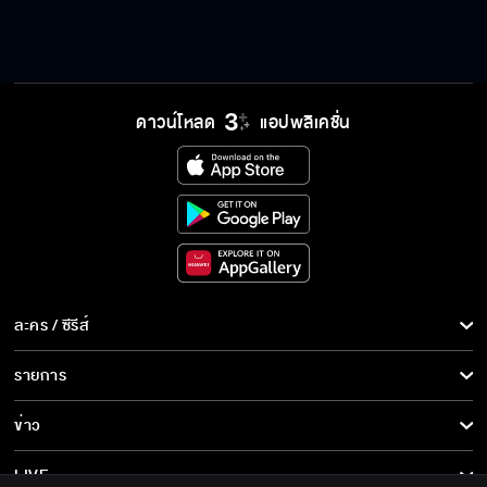
ดาวน์โหลด
แอปพลิเคชั่น
ละคร / ซีรีส์
ละคร/ซีรีส์
รายการ
ซีรีส์นานาชาติ
รายการทั้งหมด
ข่าว
การ์ตูน & เกม
ข่าวทั้งหมด
LIVE