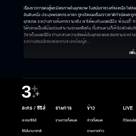
เรื่องราวการต่อสู้และมิตรภาพในยุทธภพ ในสมัยราชวงศ์ซ่งเหนือ ไฟส
อันดับหนึ่ง ประมุขพรรคกระยาจก ถูกเปิดเผยเรื่องราวชาติกำเนิดและถูกใส
ยุทธภพ ระหว่างทางค้นหาความจริง เขาได้พบกับยอดฝีมือ ‘ต้วนอวี้’ ท่านอ
ได้กลายเป็นพี่น้องร่วมสาบานช่วยเหลือกัน ทั้งสามต่างก็เข้าไปพัวพ
วิชาเป็นยอดฝีมือ ท่ามกลางความขัดแย้งในยุทธภพและสงครามระหว่างแคว้
ระหว่างสองฝั่งของสงครามจะปกป้องผู้ค
... 
เพิ่
ละคร / ซีรีส์
รายการ
ข่าว
LIVE
ละคร/ซีรีส์
รายการทั้งหมด
ข่าวทั้งหมด
ทีวีออนไล
ซีรีส์นานาชาติ
รายการข่าว