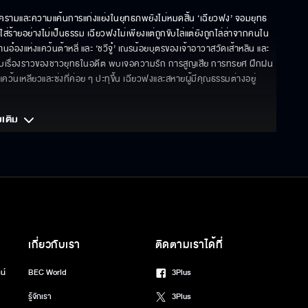
งครามและความแค้นการแก่งแย่งในยุทธภพยังไม่หมดสิ้น ‘เฉียวฟง’ จอมยุทธ
่ร้ายอย่างไม่เป็นธรรม เฉียวฟงไม่เพียงแต่ถูกขับไล่แต่ยังถูกไล่ล่าจากคนใน
๋องแห่งแคว้นต้าหลี่ และ ‘ชวีจู๋’ เณรน้อยบุตรของเจ้าอาวาสวัดเส้าหลิน และ
ันกับเรื่องราวของชาวยุทธในอดีต พบเจอความรัก การสูญเสีย การทรยศ ฝึกฝน
นเหลียวและซ่งที่ค่อย ๆ ปะทุขึ้น เฉียวฟงและสหายผู้มีคุณธรรมต่างอยู่
มเติม 
เกี่ยวกับเรา
ติดตามเราได้ที่
น์
BEC World
3Plus
รู้จักเรา
3Plus