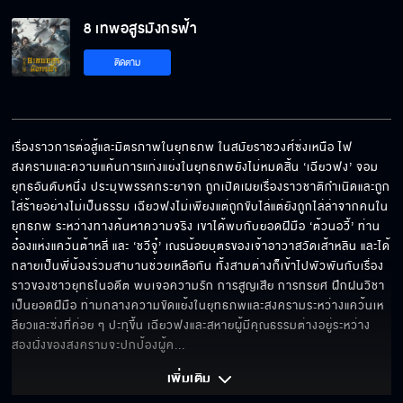
8 เทพอสูรมังกรฟ้า
8 เทพอสูรมังกรฟ้า EP.42
ติดตาม
8 เทพอสูรมังกรฟ้า EP.43
เรื่องราวการต่อสู้และมิตรภาพในยุทธภพ ในสมัยราชวงศ์ซ่งเหนือ ไฟ
สงครามและความแค้นการแก่งแย่งในยุทธภพยังไม่หมดสิ้น ‘เฉียวฟง’ จอม
ยุทธอันดับหนึ่ง ประมุขพรรคกระยาจก ถูกเปิดเผยเรื่องราวชาติกำเนิดและถูก
8 เทพอสูรมังกรฟ้า EP.44
ใส่ร้ายอย่างไม่เป็นธรรม เฉียวฟงไม่เพียงแต่ถูกขับไล่แต่ยังถูกไล่ล่าจากคนใน
ยุทธภพ ระหว่างทางค้นหาความจริง เขาได้พบกับยอดฝีมือ ‘ต้วนอวี้’ ท่าน
อ๋องแห่งแคว้นต้าหลี่ และ ‘ชวีจู๋’ เณรน้อยบุตรของเจ้าอาวาสวัดเส้าหลิน และได้
กลายเป็นพี่น้องร่วมสาบานช่วยเหลือกัน ทั้งสามต่างก็เข้าไปพัวพันกับเรื่อง
ราวของชาวยุทธในอดีต พบเจอความรัก การสูญเสีย การทรยศ ฝึกฝนวิชา
8 เทพอสูรมังกรฟ้า EP.45
เป็นยอดฝีมือ ท่ามกลางความขัดแย้งในยุทธภพและสงครามระหว่างแคว้นเห
ลียวและซ่งที่ค่อย ๆ ปะทุขึ้น เฉียวฟงและสหายผู้มีคุณธรรมต่างอยู่ระหว่าง
สองฝั่งของสงครามจะปกป้องผู้ค
... 
8 เทพอสูรมังกรฟ้า EP.46
เพิ่มเติม 