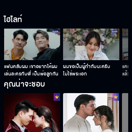
พี่ยังส่งทาโร่ไปได้ไม่ไกลเท่าที่พี่คิดไว้
ไฮไลท์
ไม่อยากตัดสินใจพลาด
ถ้าย้อนเวลากลับไปได้พี่ริวจะปฏิเสธพี่แคทเหมือน
แฟนคลับผม เขาอยากให้ผม
ผมขอเป็นผู้กำกับนะครับ
แคทห
เดิมมั้ย
เล่นละครกับพี่ เป็นพ่อลูกกัน
ไม่ใช่พระเอก
แล้ว
คุณน่าจะชอบ
ตัวพ่อ ตัวแม่ Come Back ทั้งที ได้แค่นี้เองเหรอ
เราลองแยกย้ายไปทำงานของตัวเองสักพักก็น่าจะ
ดี