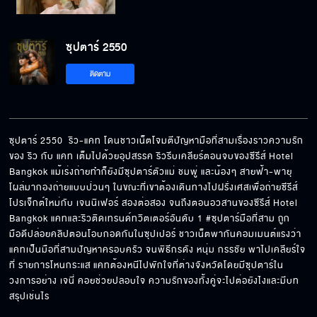
จับไม่ปล่อยเลยนะ
ซุปตาร์ 2550
ติดตาม
ไม่ชอบความรู้สึกแบบนี้
ซุปตาร์ 2550  ริว-แคท โดนชาวเน็ตโจมตีปัญหามือที่สามเรื่องราวความรัก
ถ้าเลือกงานนะ เราเลิกกัน
ของ ริว กับ แคท เต็มไปด้วยอุปสรรค ริวรีบเคลียร์ตอนจบของซีรีส์ Hotel 
Bangkok แม้เร่งถ่ายทำก็ยังมีซุปตาร์ตัวแม่ ชมพู่ และน้องๆ สายฟ้า-พายุ 
โผล่มากองถ่ายแบบป่วนๆ ในขณะที่เขาต้องเดินทางไปฝรั่งเศสเพื่อถ่ายซีรีส์
โปรเจ็กต์ใหม่กับ เจนนิเฟอร์ สองต่อสอง จนถึงตอนอวสานของซีรีส์ Hotel 
ถ้าอยากมีความสุขแบบง่าย ๆ ก็ไปหาคนอื่น
Bangkok แคทและริวติดเทรนด์ทวิตเตอร์อันดับ 1 #ซุปตาร์มือที่สาม ถูก
มือดีปล่อยคลิปตอนโอบกอดกันในซุปเปอร์ ชาวเน็ตพากันคอมเมนต์แรงว่า
แคทเป็นมือที่สามปัญหาครอบครัว จนพิธีกรดัง หนุ่ม กรรชัย พาไปเคลียร์ใจ
ที่ รายการโหนกระแส แคทต้องหนีไปพักใจที่ต่างจังหวัดโดยมีซุปตาร์ใน
มั่นใจว่าแฟนคลับตายสงบ
วงการอย่าง เจนี่ คอยช่วยปลอบใจ ความรักของทั้งคู่จะไปต่อยังไงและมีบท
สรุปเช่นไร