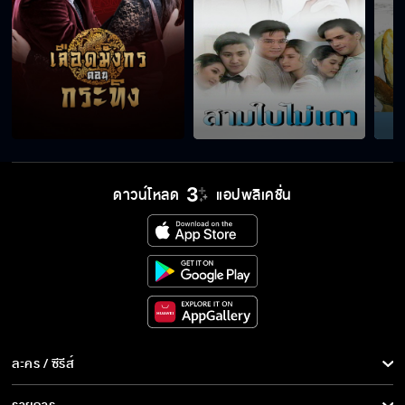
ผมเล่นกับพี่แอนมาแล้ว ไม่เวิร์คเลย เล่นกับพี่แค
ทดีกว่า
ถ้า เรตติ้ง ต่ำ ละครแป้ก ยังจะภูมิใจอยู่อีกมั้ย
มัน อมพระมาพูด ตรงไหนวะ
ดาวน์โหลด
แอปพลิเคชั่น
พี่ริวเมามาก ตกน้ำไปแล้ว ทำไงดีอะ
รางวัลหนุ่มโสดในฝันปีนี้จะเป็นรางวัลส่งท้าย จาก
ละคร / ซีรีส์
นี้ไปผมไม่โสดแล้วครับ
ละคร/ซีรีส์