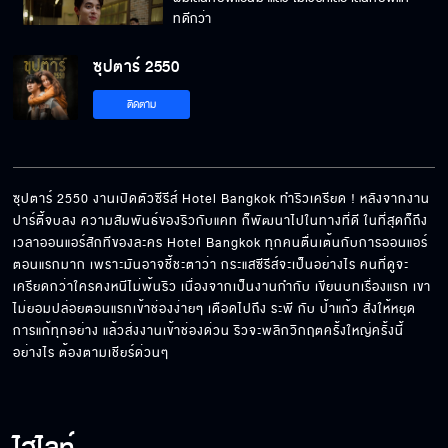
ทดีกว่า
ซุปตาร์ 2550
ถ้า เรตติ้ง ต่ำ ละครแป้ก ยังจะภูมิใจอยู่อีกมั้ย
ติดตาม
มัน อมพระมาพูด ตรงไหนวะ
ซุปตาร์ 2550 งานเปิดตัวซีรีส์ Hotel Bangkok ทำริวเครียด ! หลังจากงาน
ปาร์ตี้จบลง ความสัมพันธ์ของริวกับแคท ก็พัฒนาไปในทางที่ดี ในที่สุดก็ถึง
เวลาออนแอร์สักทีของละคร Hotel Bangkok ทุกคนตื่นเต้นกับการออนแอร์
พี่ริวเมามาก ตกน้ำไปแล้ว ทำไงดีอะ
ตอนแรกมาก เพราะมันอาจชี้ชะตาว่า กระแสซีรีส์จะเป็นอย่างไร คนที่ดูจะ
เครียดกว่าใครคงหนีไม่พ้นริว เนื่องจากเป็นงานกำกับ เขียนบทเรื่องแรก เขา
ไม่ยอมปล่อยตอนแรกเข้าช่องง่ายๆ เดือดไปถึง ระพี กับ ป้าแก้ว สั่งให้หยุด
การแก้ทุกอย่าง แล้วส่งงานเข้าช่องด่วน ริวจะพลิกวิกฤตครั้งใหญ่ครั้งนี้
อย่างไร ต้องตามเชียร์ด่วนๆ
รางวัลหนุ่มโสดในฝันปีนี้จะเป็นรางวัลส่งท้าย จาก
นี้ไปผมไม่โสดแล้วครับ
ลูน่ารับรองค่ะ ว่าไปกับลูน่าได้แรงบันดาลใจกลับ