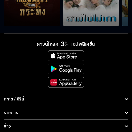
ทำไมไม่บอกความจริงกับแคท ว่าริวหย่าแล้ว
ดาวน์โหลด
แอปพลิเคชั่น
รู้ตัวมั้ยตอนนี้เล่นเป็นตัวอะไร ไม่ใช่เล่นเป็นสาก
กะเบือ
ละครเก่าๆ ที่เราเคยทำ ลองไปนั่งดู มันมีสูตร
สำเร็จของมันอยู่
ละคร / ซีรีส์
ต่อยเอามันไง เหตุผลไม่ต้อง
ละคร/ซีรีส์
รายการ
ซีรีส์นานาชาติ
รายการทั้งหมด
ข่าว
อยากมีส่วนร่วมอีกไหม