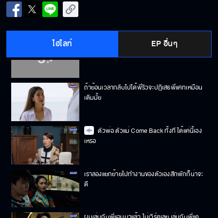
พี่ยังส่งทาโร่ไปได้ไม่ไกลเท่าที่พี่คิดไว้
ไฮไลท์
EP อื่นๆ
ไม่อยากตัดสินใจพลาด
ถ้าย้อนเวลากลับไปได้พี่ริวจะปฏิเสธพี่แคทเหมือน
เดิมมั้ย
ตัวพ่อ ตัวแม่ Come Back ทั้งที ได้แค่นี้เอง
เหรอ
เราลองแยกย้ายไปทำงานของตัวเองสักพักก็น่าจะ
ดี
ผมเล่นกับพี่แอนมาแล้ว ไม่เวิร์คเลย เล่นกับพี่แค