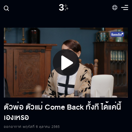
จับไม่ปล่อยเลยนะ
ไม่ชอบความรู้สึกแบบนี้
ถ้าเลือกงานนะ เราเลิกกัน
Play
ถ้าอยากมีความสุขแบบง่าย ๆ ก็ไปหาคนอื่น
Video
ตัวพ่อ ตัวแม่ Come Back ทั้งที ได้แค่นี้
มั่นใจว่าแฟนคลับตายสงบ
เองเหรอ
ออกอากาศ พฤหัสที่ 6 ตุลาคม 2565