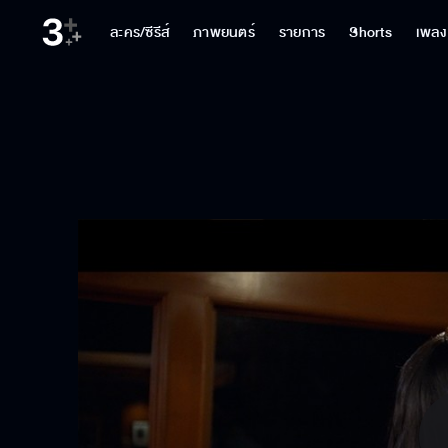
ละคร/ซีรีส์
ภาพยนตร์
รายการ
Shorts
เพลง