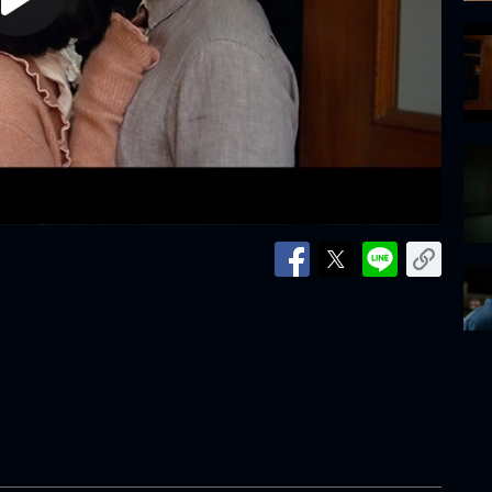
lay
ideo