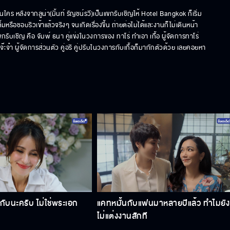
านใคร หลังจากลูน่า(มิ้นท์ รัญชน์รวี)เป็นแขกรับเชิญให้ Hotel Bangkok ก็เริ่ม
ื้มหรือชอบริวเข้าแล้วจริงๆ จนเกิดเรื่องขึ้น ถ่ายต่อไม่ได้และงานก็ไม่เดินหน้า
ขกรับเชิญ คือ จัมพ์ ธนา คู่แข่งในวงการของ ทาโร่ ทำเอา เกื้อ ผู้จัดการทาโร่
๊ะจ๋า ผู้จัดการส่วนตัว คู่อริ คู่ปรับในวงการกับเกื้อก็มากักตัวด้วย เลยคอยหา
กับนะครับ ไม่ใช่พระเอก
แคทหมั้นกับแฟนมาหลายปีแล้ว ทำไมยัง
ไม่แต่งงานสักที