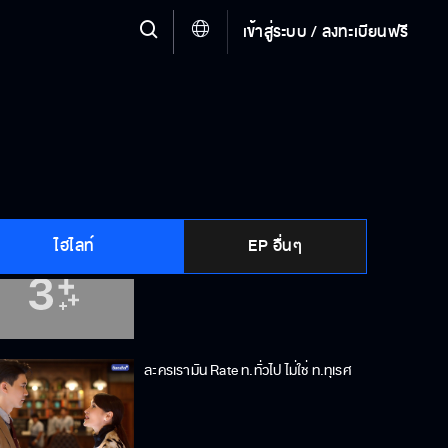
เข้าสู่ระบบ / ลงทะเบียนฟรี
รางวัลหนุ่มโสดในฝันปีนี้จะเป็นรางวัล
ส่งท้าย จากนี้ไปผมไม่โสดแล้วครับ
ลูน่ารับรองค่ะ ว่าไปกับลูน่าได้แรง
บันดาลใจกลับมาแน่นอน
ไฮไลท์
EP อื่นๆ
ริวมาช่วยแคทด้วย
ละครเรามัน Rate ท.ทั่วไป ไม่ใช่ ท.ทุเรศ