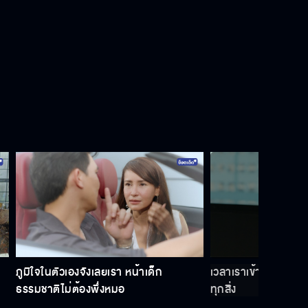
รู้ตัวมั้ยตอนนี้เล่นเป็นตัวอะไร ไม่ใช่เล่น
เป็นสากกะเบือ
ละครเก่าๆ ที่เราเคยทำ ลองไปนั่งดู มัน
มีสูตรสำเร็จของมันอยู่
ต่อยเอามันไง เหตุผลไม่ต้อง
อยากมีส่วนร่วมอีกไหม
ภูมิใจในตัวเองจังเลยเรา หน้าเด็ก
เวลาเราเข้าฉากกัน เ
ธรรมชาติไม่ต้องพึ่งหมอ
ทุกสิ่ง