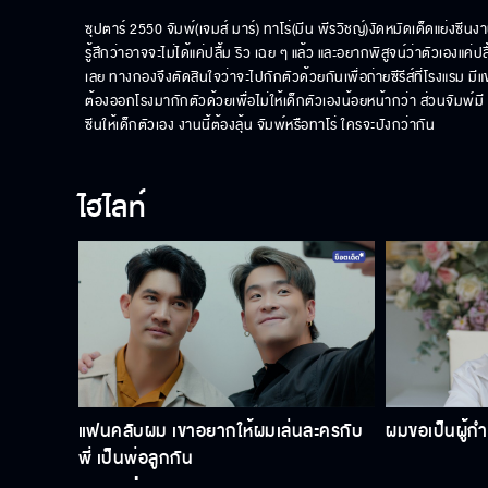
ซุปตาร์ 2550 จัมพ์(เจมส์ มาร์) ทาโร่(มีน พีรวิชญ์)งัดหมัดเด็ดแย่งซีนง
รู้สึกว่าอาจจะไม่ได้แค่ปลื้ม ริว เฉย ๆ แล้ว และอยากพิสูจน์ว่าตัวเองแค่ปล
เลย ทางกองจึงตัดสินใจว่าจะไปกักตัวด้วยกันเพื่อถ่ายซีรีส์ที่โรงแรม มีแ
ต้องออกโรงมากักตัวด้วยเพื่อไม่ให้เด็กตัวเองน้อยหน้ากว่า ส่วนจัมพ์มี จ
ซีนให้เด็กตัวเอง งานนี้ต้องลุ้น จัมพ์หรือทาโร่ ใครจะปังกว่ากัน
ไฮไลท์
แฟนคลับผม เขาอยากให้ผมเล่นละครกับ
ผมขอเป็นผู้กำ
พี่ เป็นพ่อลูกกัน