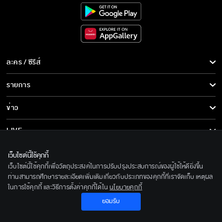
ละคร / ซีรีส์
ละคร/ซีรีส์
รายการ
ซีรีส์นานาชาติ
รายการทั้งหมด
ข่าว
การ์ตูน & เกม
ข่าวทั้งหมด
LIVE
รายการข่าว
ทีวีออนไลน์
เกี่ยวกับเรา
เว็บไซต์นี้ใช้คุกกี้
ข่าวประชาสัมพันธ์
เว็บไซต์นี้ใช้คุกกี้เพื่อวัตถุประสงค์ในการปรับปรุงประสบการณ์ของผู้ใช้ให้ดียิ่งขึ้น
BEC World
ติดตามเราได้ที่
ท่านสามารถศึกษารายละเอียดเพิ่มเติมเกี่ยวกับประเภทของคุกกี้ที่เราจัดเก็บ เหตุผล
ในการใช้คุกกี้ และวิธีการตั้งค่าคุกกี้ได้ใน
นโยบายคุกกี้
รู้จักเรา
© 2020 Bangkok Entertainment Co.,Ltd. All Rights Reserved.
ยอมรับ
นโยบายด้านลิขสิทธิ์
Powered by BECi Corporation Ltd.