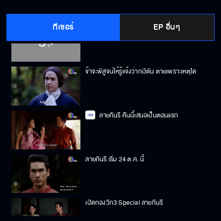
ทีเซอร์
EP อื่นๆ
เขาจมน้ำตาย หรือเขาถูกฆาตกรรม? ลายกินรี
เริ่ม 24 ตุลาคมนี้
ข้าจะพิสูจน์ให้รู้แจ้งว่ากปิตัน ตายเพราะเหตุใด
ลายกินรี คืนนี้เสนอเป็นตอนแรก
ลายกินรี เริ่ม 24 ต.ค. นี้
เปิดกองวิก3 Special ลายกินรี