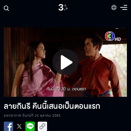
ความสนุกปากของเจ้า มันสำแดงเขลาของเจ้าเอง
วันนี้คือวันตายของมึง
Play
ใกล้ถึงเวลาของพวกเราแล้ว
Video
มีกฎเกณฑ์อันใดห้ามมิให้ยิ้มกับฝรั่ง
ลายกินรี คืนนี้เสนอเป็นตอนแรก
ออกอากาศ จันทร์ที่ 24 ตุลาคม 2565
เรื่องย่อละคร ลายกินรี
TheKinnareeConspiracy