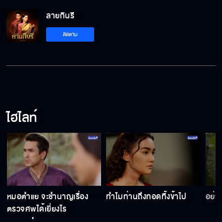
ลายกินรี
เงื่อนงำจากผืนผ้า คดีฆาตกรรมที่อาจทำให้อโยธ
ติดตาม
ยาลุกเป็นไฟ ! ลายกินรี เร็วๆ นี้
ลายกินรี เร็ว ๆ นี้
ไฮไลท์
หมอตำแย จะชำนาญเรื่อง
ทำไมท่านถึงทอดทิ้งข้าไป
อย่าใ
ตรวจศพได้เยี่ยงไร