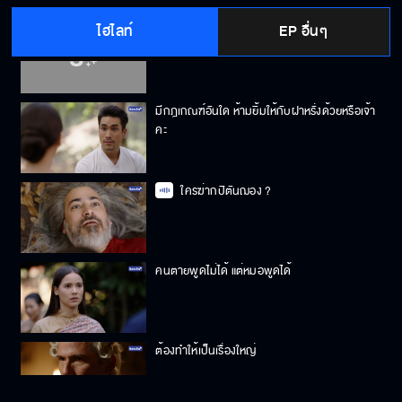
ไฮไลท์
EP อื่นๆ
เรามาแกะรอยจากอาวุธที่ใช้สังหาร กปิตัน จะดี
กว่า
มีกฎเกณฑ์อันใด ห้ามยิ้มให้กับฝาหรั่งด้วยหรือเจ้า
คะ
ใครฆ่ากปิตันฌอง ?
คนตายพูดไม่ได้ แต่หมอพูดได้
ต้องทำให้เป็นเรื่องใหญ่