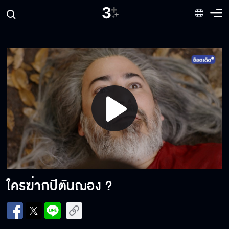
สยามกับฝรั่งเศสต้องสอบพยานร่วมกัน
ฝ่ายฝรั่งเศสมีลับลมคมใน จะเรียกว่าจริงใจได้หรือ
ไม่
เจ้าจะต้องแต่งงานกับกปิตัน
Play
Video
ทูลขอหมอเชลยศักดิ์ชื่อ พุดซ้อน มาเป็นผู้ช่วย
ไต่สวนกระบวนความ
ใครฆ่ากปิตันฌอง ?
คนร้ายอาจเปลี่ยนเสื้อผ้าให้กปิตันฌอง เพื่อให้
เข้าใจว่าเป็นพวกลักเพศ