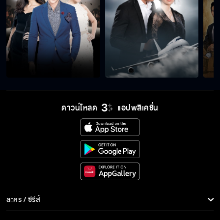
ดาวน์โหลด
แอปพลิเคชั่น
ละคร / ซีรีส์
ละคร/ซีรีส์