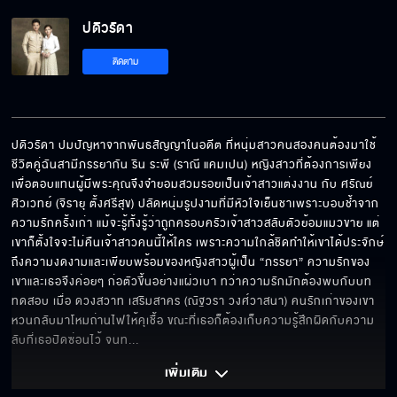
ปดิวรัดา
ติดตาม
ปดิวรัดา ปมปัญหาจากพันธสัญญาในอดีต ที่หนุ่มสาวคนสองคนต้องมาใช้
ชีวิตคู่ฉันสามีภรรยากัน ริน ระพี (ราณี แคมเปน) หญิงสาวที่ต้องการเพียง
เพื่อตอบแทนผู้มีพระคุณจึงจำยอมสวมรอยเป็นเจ้าสาวแต่งงาน กับ ศรัณย์ 
ศิวเวทย์ (จิรายุ ตั้งศรีสุข) ปลัดหนุ่มรูปงามที่มีหัวใจเย็นชาเพราะบอบช้ำจาก
ความรักครั้งเก่า แม้จะรู้ทั้งรู้ว่าถูกครอบครัวเจ้าสาวสลับตัวย้อมแมวขาย แต่
เขาก็ตั้งใจจะไม่คืนเจ้าสาวคนนี้ให้ใคร เพราะความใกล้ชิดทำให้เขาได้ประจักษ์
ถึงความงดงามและเพียบพร้อมของหญิงสาวผู้เป็น “ภรรยา” ความรักของ
เขาและเธอจึงค่อยๆ ก่อตัวขึ้นอย่างแผ่วเบา ทว่าความรักมักต้องพบกับบท
ทดสอบ เมื่อ ดวงสวาท เสริมสาคร (ณัฐวรา วงศ์วาสนา) คนรักเก่าของเขา
หวนกลับมาโหมถ่านไฟให้คุเชื้อ ขณะที่เธอก็ต้องเก็บความรู้สึกผิดกับความ
ลับที่เธอปิดซ่อนไว้ จนท
... 
เพิ่มเติม 