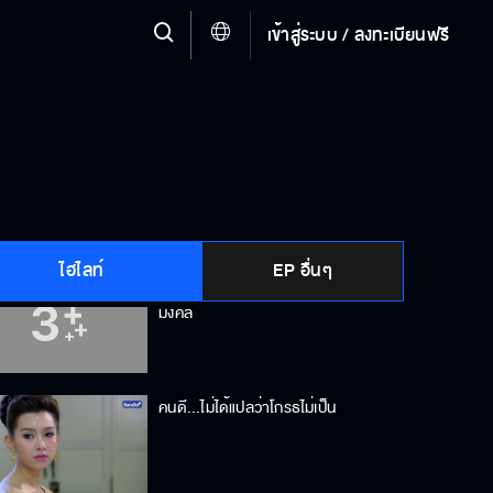
เข้าสู่ระบบ / ลงทะเบียนฟรี
ใครชนะเอารินไป
ฉันหยุดคิดถึงบ้านไม่ได้
ไฮไลท์
EP อื่นๆ
ผู้หญิงคนนี้เป็นใครกัน ใส่ชุดดำมางาน
มงคล
คนดี...ไม่ได้แปลว่าโกรธไม่เป็น