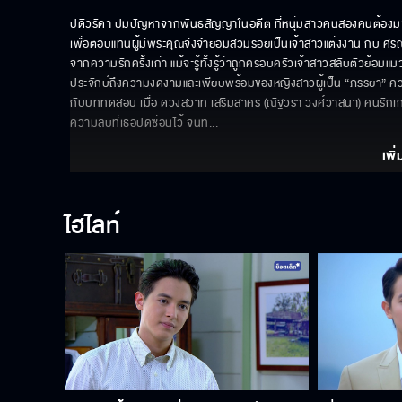
ปดิวรัดา ปมปัญหาจากพันธสัญญาในอดีต ที่หนุ่มสาวคนสองคนต้องมาใช้ช
เพื่อตอบแทนผู้มีพระคุณจึงจำยอมสวมรอยเป็นเจ้าสาวแต่งงาน กับ ศรัณย์ ศ
จากความรักครั้งเก่า แม้จะรู้ทั้งรู้ว่าถูกครอบครัวเจ้าสาวสลับตัวย้อมแม
ประจักษ์ถึงความงดงามและเพียบพร้อมของหญิงสาวผู้เป็น “ภรรยา” ควา
กับบททดสอบ เมื่อ ดวงสวาท เสริมสาคร (ณัฐวรา วงศ์วาสนา) คนรักเก่า
ความลับที่เธอปิดซ่อนไว้ จนท
... 
เพิ่
ไฮไลท์