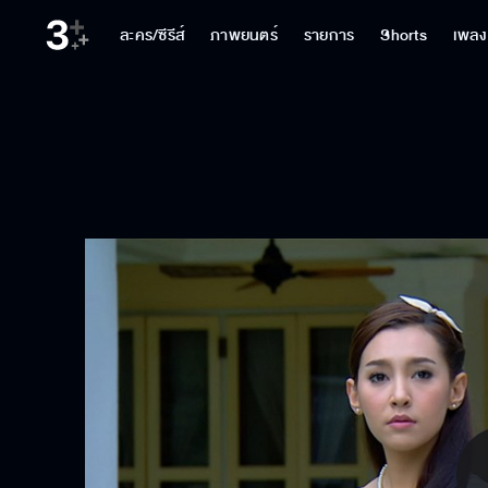
ละคร/ซีรีส์
ภาพยนตร์
รายการ
Shorts
เพลง