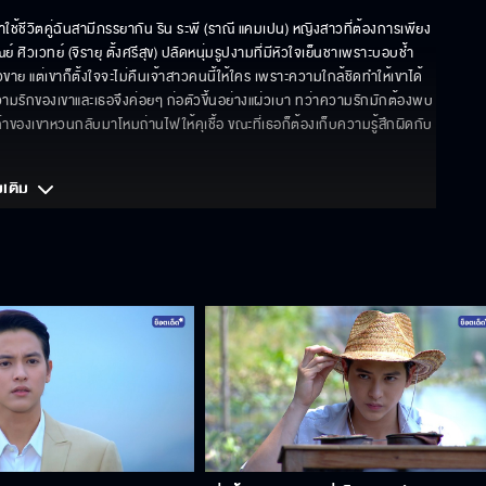
ีวิตคู่ฉันสามีภรรยากัน ริน ระพี (ราณี แคมเปน) หญิงสาวที่ต้องการเพียง
ิวเวทย์ (จิรายุ ตั้งศรีสุข) ปลัดหนุ่มรูปงามที่มีหัวใจเย็นชาเพราะบอบช้ำ
วขาย แต่เขาก็ตั้งใจจะไม่คืนเจ้าสาวคนนี้ให้ใคร เพราะความใกล้ชิดทำให้เขาได้
มรักของเขาและเธอจึงค่อยๆ ก่อตัวขึ้นอย่างแผ่วเบา ทว่าความรักมักต้องพบ
ของเขาหวนกลับมาโหมถ่านไฟให้คุเชื้อ ขณะที่เธอก็ต้องเก็บความรู้สึกผิดกับ
มเติม 