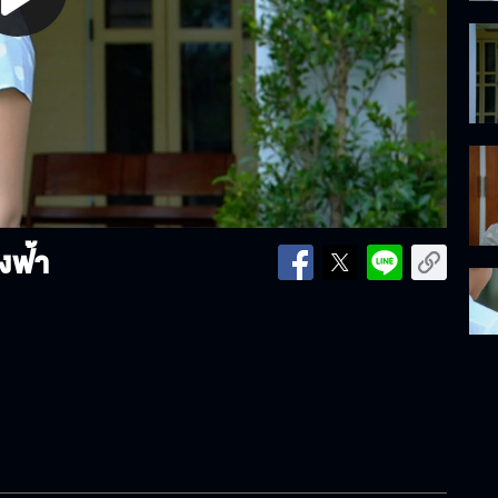
lay
ideo
งฟ้า