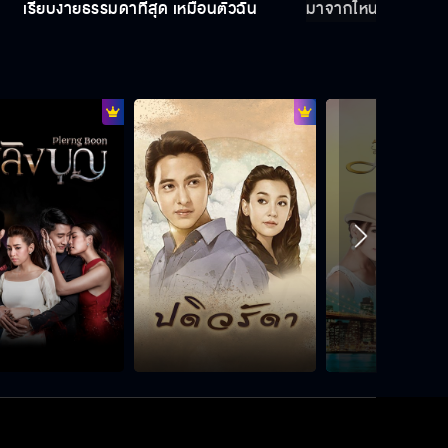
เรียบง่ายธรรมดาที่สุด เหมือนตัวฉัน
มาจากไหนไม่รู้ น่าร