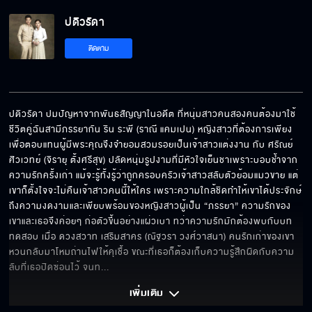
ปดิวรัดา
ติดตาม
ปดิวรัดา ปมปัญหาจากพันธสัญญาในอดีต ที่หนุ่มสาวคนสองคนต้องมาใช้
ชีวิตคู่ฉันสามีภรรยากัน ริน ระพี (ราณี แคมเปน) หญิงสาวที่ต้องการเพียง
เพื่อตอบแทนผู้มีพระคุณจึงจำยอมสวมรอยเป็นเจ้าสาวแต่งงาน กับ ศรัณย์ 
ศิวเวทย์ (จิรายุ ตั้งศรีสุข) ปลัดหนุ่มรูปงามที่มีหัวใจเย็นชาเพราะบอบช้ำจาก
ความรักครั้งเก่า แม้จะรู้ทั้งรู้ว่าถูกครอบครัวเจ้าสาวสลับตัวย้อมแมวขาย แต่
เขาก็ตั้งใจจะไม่คืนเจ้าสาวคนนี้ให้ใคร เพราะความใกล้ชิดทำให้เขาได้ประจักษ์
ถึงความงดงามและเพียบพร้อมของหญิงสาวผู้เป็น “ภรรยา” ความรักของ
เขาและเธอจึงค่อยๆ ก่อตัวขึ้นอย่างแผ่วเบา ทว่าความรักมักต้องพบกับบท
ทดสอบ เมื่อ ดวงสวาท เสริมสาคร (ณัฐวรา วงศ์วาสนา) คนรักเก่าของเขา
หวนกลับมาโหมถ่านไฟให้คุเชื้อ ขณะที่เธอก็ต้องเก็บความรู้สึกผิดกับความ
ลับที่เธอปิดซ่อนไว้ จนท
... 
เพิ่มเติม 