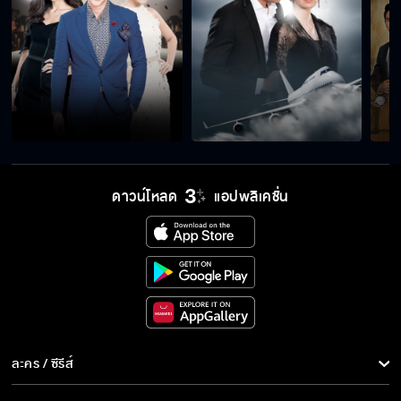
ดาวน์โหลด
แอปพลิเคชั่น
ละคร / ซีรีส์
ละคร/ซีรีส์