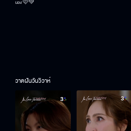
น้อง 🩷💚
วาดฝันวันวิวาห์