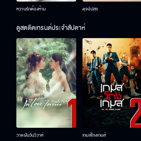
หวานรักต้องห้าม
ดุจอัปสร
ดูสดติดเทรนด์ประจำสัปดาห์
วาดฝันวันวิวาห์
เกมส์โกงเกมส์