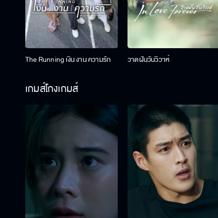
The Running เงิน งาน ความรัก
วาดฝันวันวิวาห์
เกมส์โกงเกมส์