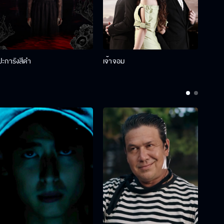
ปะการังสีดำ
เจ้าจอม
รักกั