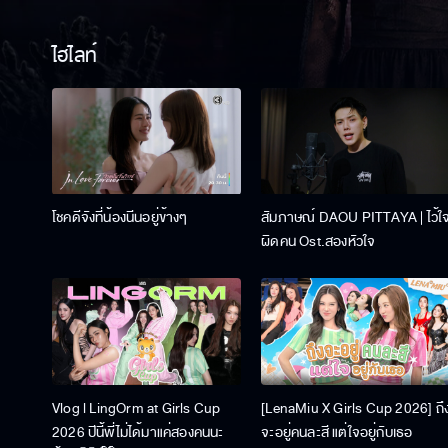
ไฮไลท์
โชคดีจังที่น้องนีนอยู่ข้างๆ
สัมภาษณ์ DAOU PITTAYA | ไว้ใ
ผิดคน Ost.สองหัวใจ
Vlog l LingOrm at Girls Cup
[LenaMiu X Girls Cup 2026] ถึ
2026 ปีนี้พี่ไม่ได้มาแค่สองคนนะ
จะอยู่คนละสี แต่ใจอยู่กับเธอ