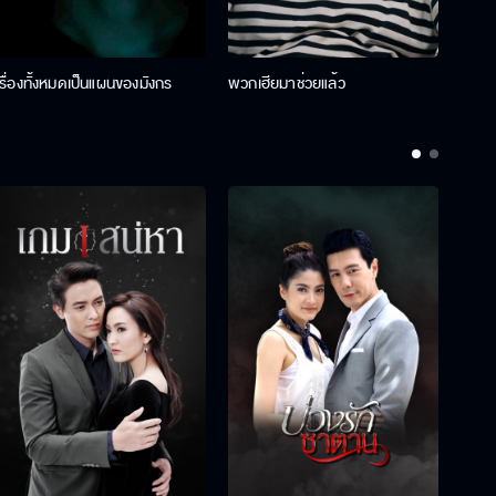
เรื่องทั้งหมดเป็นแผนของมังกร
พวกเฮียมาช่วยแล้ว
ที่ป๊า