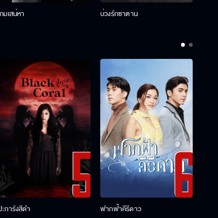
เกมเสน่หา
บ่วงรักซาตาน
บ่วงห
ปะการังสีดำ
ฟากฟ้าคีรีดาว
พ่อคร