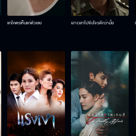
แกโคตรเห็นแก่ตัวเลย
เอาเวลาไปจับโจรดีกว่ามั้ย