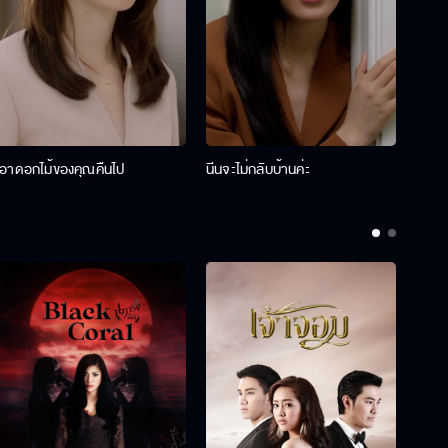
เอาดอกไม้ของคุณคืนไป
นีนจะไม่กลับบ้านค่ะ
นินท