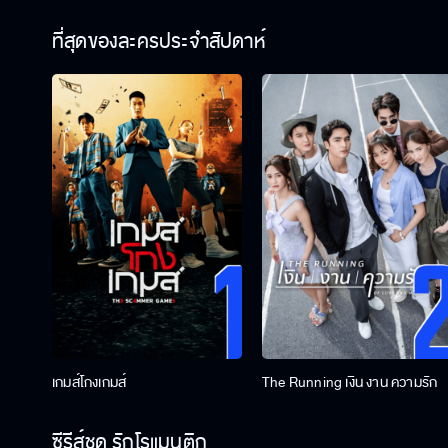
ที่สุดของละครประจำสัปดาห์
เกมส์โกงเกมส์
The Running เงิน งาน ความรัก
ซีรีส์ชุด รักโรแมนติก