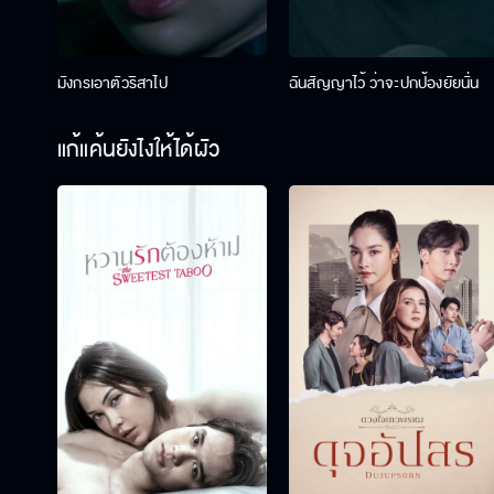
มังกรเอาตัวริสาไป
ฉันสัญญาไว้ ว่าจะปกป้องยัยนั่น
แก้แค้นยังไงให้ได้ผัว