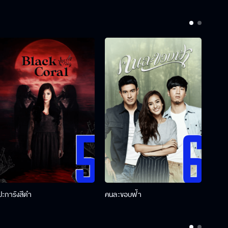
ปะการังสีดำ
คนละขอบฟ้า
ผู้กอ