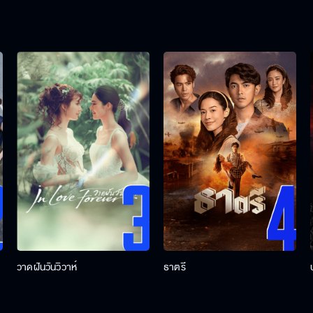
วาดฝันวันวิวาห์
ธาตรี