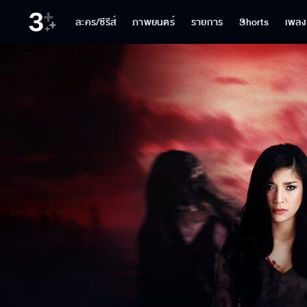
ละคร/ซีรีส์
ภาพยนตร์
รายการ
Shorts
เพลง