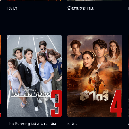
แรงเงา
พิศวาสฆาตเกมส์
The Running เงิน งาน ความรัก
ธาตรี