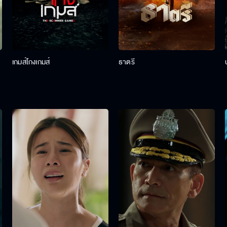
เกมส์โกงเกมส์
ธาตรี