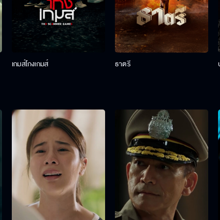
เกมส์โกงเกมส์
ธาตรี