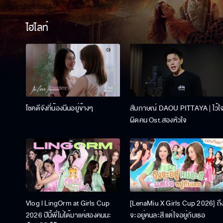
ไฮไลท์
โชคดีจังที่น้องนีนอยู่ข้างๆ
สัมภาษณ์ DAOU PITTAYA | ไว้ใ
ผิดคน Ost.สองหัวใจ
Vlog l LingOrm at Girls Cup
[LenaMiu X Girls Cup 2026] ถึ
2026 ปีนี้พี่ไม่ได้มาแค่สองคนนะ
จะอยู่คนละสี แต่ใจอยู่กับเธอ