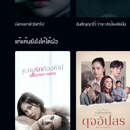
มังกรเอาตัวริสาไป
ฉันสัญญาไว้ ว่าจะปกป้องยัยนั่น
แก้แค้นยังไงให้ได้ผัว