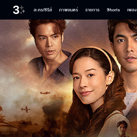
ละคร/ซีรีส์
ภาพยนตร์
รายการ
Shorts
เพลง