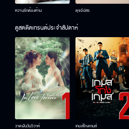
หวานรักต้องห้าม
ดุจอัปสร
ดูสดติดเทรนด์ประจำสัปดาห์
วาดฝันวันวิวาห์
เกมส์โกงเกมส์