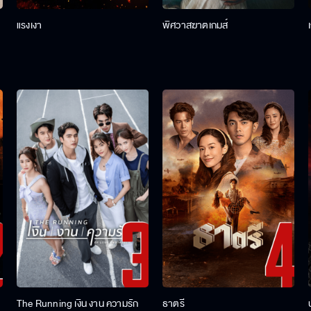
แรงเงา
พิศวาสฆาตเกมส์
The Running เงิน งาน ความรัก
ธาตรี