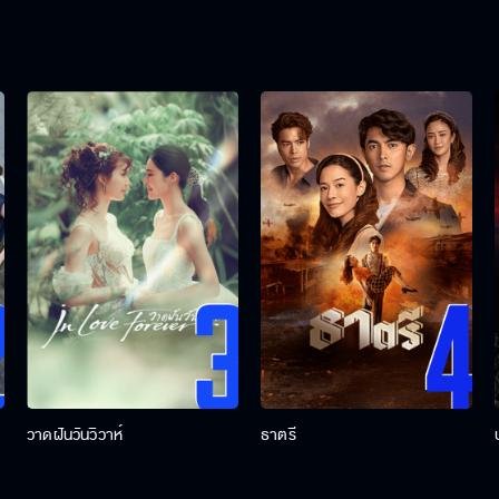
วาดฝันวันวิวาห์
ธาตรี