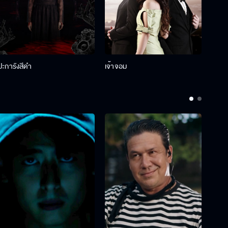
ปะการังสีดำ
เจ้าจอม
รักกั