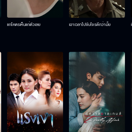
แกโคตรเห็นแก่ตัวเลย
เอาเวลาไปจับโจรดีกว่ามั้ย