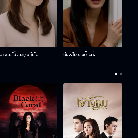
เอาดอกไม้ของคุณคืนไป
นีนจะไม่กลับบ้านค่ะ
นินท