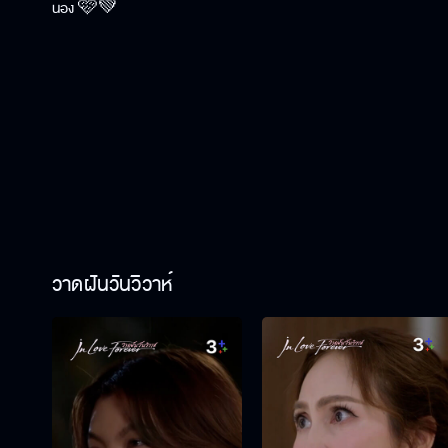
น้อง 🩷💚
วาดฝันวันวิวาห์