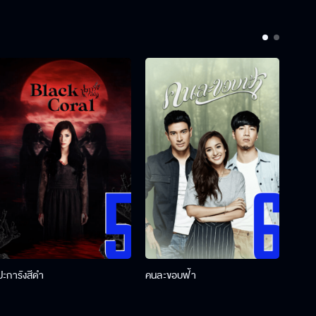
ปะการังสีดำ
คนละขอบฟ้า
ผู้กอ