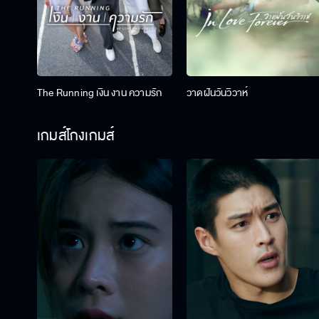
The Running เงิน งาน ความรัก
วาดฝันวันวิวาห์
เกมส์โกงเกมส์