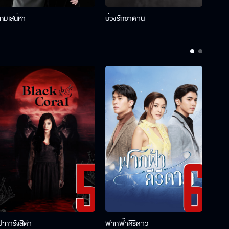
เกมเสน่หา
บ่วงรักซาตาน
บ่วงห
ปะการังสีดำ
ฟากฟ้าคีรีดาว
พ่อคร