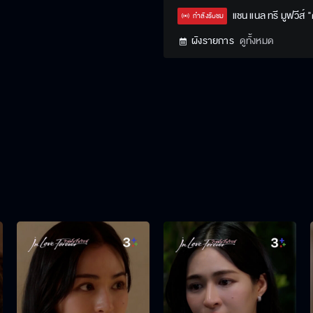
แชน แนล ทรี มูฟวีส์
กำลังรับชม
ผังรายการ
ดูทั้งหมด