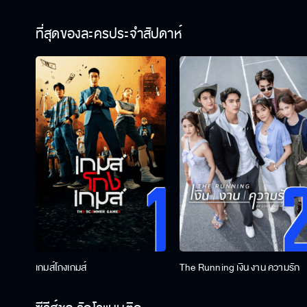
ที่สุดของละครประจำสัปดาห์
เกมส์โกงเกมส์
The Running เงิน งาน ความรัก