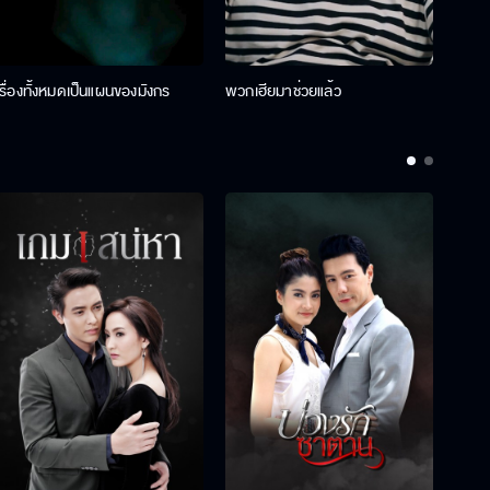
เรื่องทั้งหมดเป็นแผนของมังกร
พวกเฮียมาช่วยแล้ว
ที่ป๊า