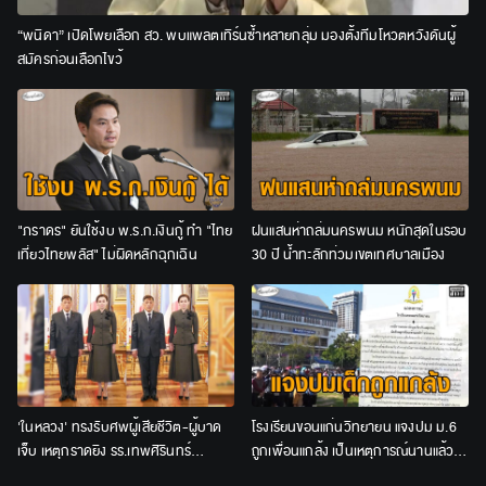
“พนิดา” เปิดโพยเลือก สว. พบแพลตเทิร์นซ้ำหลายกลุ่ม มองตั้งทีมโหวตหวังดันผู้
สมัครก่อนเลือกไขว้
"ภราดร" ยันใช้งบ พ.ร.ก.เงินกู้ ทำ "ไทย
ฝนแสนห่าถล่มนครพนม หนักสุดในรอบ
เที่ยวไทยพลัส" ไม่ผิดหลักฉุกเฉิน
30 ปี น้ำทะลักท่วมเขตเทศบาลเมือง
'ในหลวง' ทรงรับศพผู้เสียชีวิต-ผู้บาด
โรงเรียนขอนแก่นวิทยายน แจงปม ม.6
เจ็บ เหตุกราดยิง รร.เทพศิรินทร์
ถูกเพื่อนแกล้ง เป็นเหตุการณ์นานแล้ว ชี้
นนทบุรี ไว้ในพระบรมราชานุเคราะห์
ข้อกล่าวหาใช้บุหรี่จี้ ยังไม่ชัด