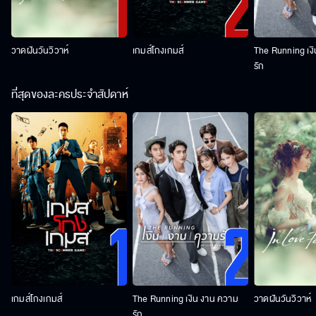
วาดฝันวันวิวาห์
เกมส์โกงเกมส์
The Running เง
รัก
ที่สุดของละครประจำสัปดาห์
เกมส์โกงเกมส์
The Running เงิน งาน ความ
วาดฝันวันวิวาห์
รัก