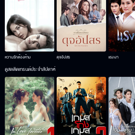
หวานรักต้องห้าม
ดุจอัปสร
แรงเงา
ดูสดติดเทรนด์ประจำสัปดาห์