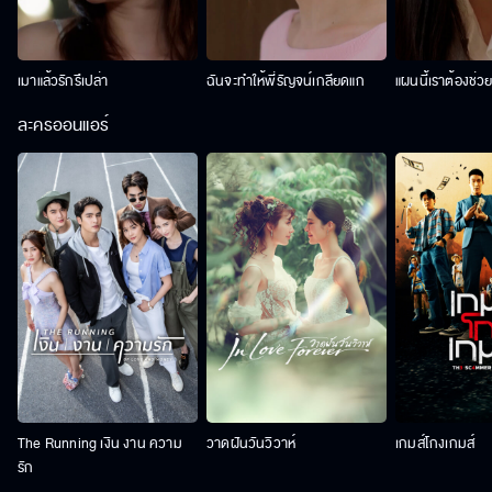
เมาแล้วรักรึเปล่า
ฉันจะทำให้พี่รัญจน์เกลียดแก
แผนนี้เราต้องช่ว
ละครออนแอร์
The Running เงิน งาน ความ
วาดฝันวันวิวาห์
เกมส์โกงเกมส์
รัก