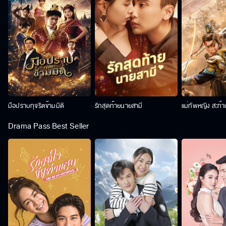
มือปราบทุจริตข้ามมิติ
รักสุดท้ายนายสามี
แม่ทัพหญิง สะท้
Drama Pass Best Seller