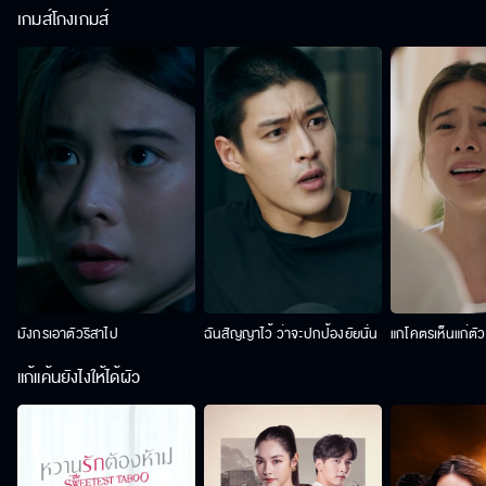
เกมส์โกงเกมส์
มังกรเอาตัวริสาไป
ฉันสัญญาไว้ ว่าจะปกป้องยัยนั่น
แกโคตรเห็นแก่ตั
แก้แค้นยังไงให้ได้ผัว