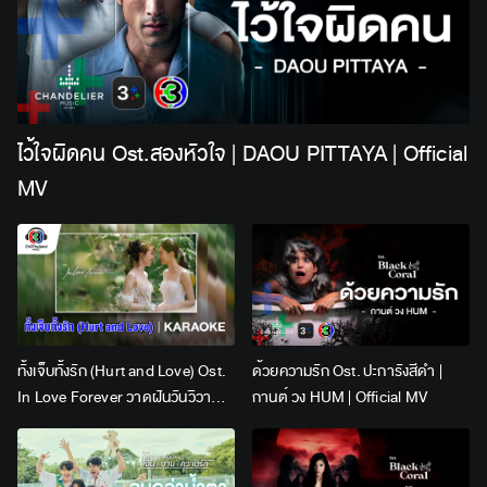
ไว้ใจผิดคน Ost.สองหัวใจ | DAOU PITTAYA | Official
MV
ทั้งเจ็บทั้งรัก (Hurt and Love) Ost.
ด้วยความรัก Ost. ปะการังสีดำ |
In Love Forever วาดฝันวันวิวาห์ |
กานต์ วง HUM | Official MV
Lingling Kwong x Orm
Kornnaphat | Official Karaoke