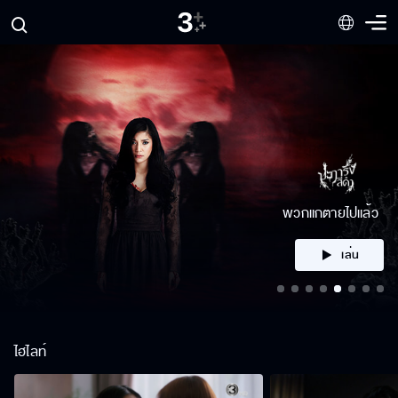
คลิก
ไฮไลท์