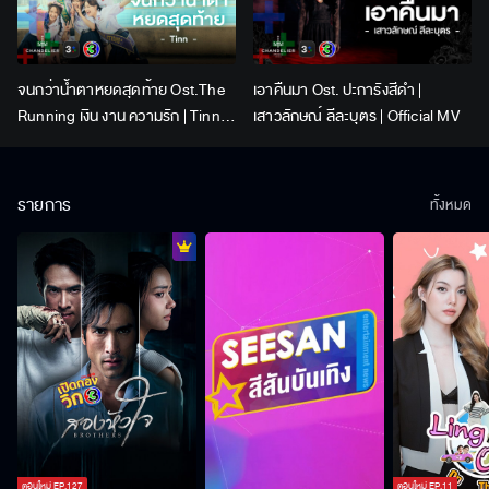
จนกว่าน้ำตาหยดสุดท้าย Ost.The
เอาคืนมา Ost. ปะการังสีดำ |
Running เงิน งาน ความรัก | Tinn |
เสาวลักษณ์ ลีละบุตร | Official MV
Official MV
รายการ
ทั้งหมด
ตอนใหม่
EP.
127
ตอนใหม่
EP.
11