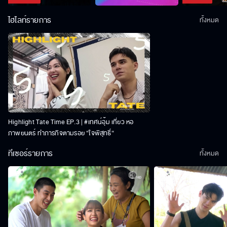
ไฮไลท์รายการ
ทั้งหมด
Highlight Tate Time EP.3 | #เทศน์อุ้ม เที่ยว หอ
ภาพยนตร์ ทำภารกิจตามรอย “ใจพิสุทธิ์“
ทีเซอร์รายการ
ทั้งหมด