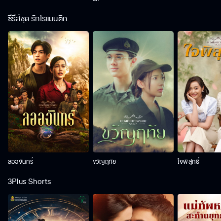
ซีรีส์ชุด รักโรแมนติก
ลออจันทร์
ขวัญฤทัย
ใจพิสุทธิ์
3Plus Shorts