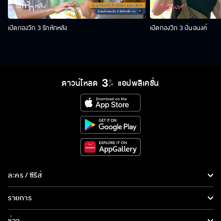
เปิดกองวิก 3 รักหักหลัง
เปิดกองวิก 3 ปิ่นอนงค์
ดาวน์โหลด
แอปพลิเคชั่น
ละคร / ซีรีส์
ละคร/ซีรีส์
รายการ
ซีรีส์นานาชาติ
รายการทั้งหมด
ข่าว