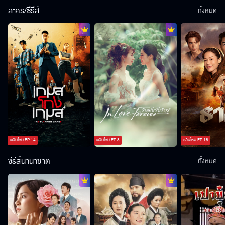
ละคร/ซีรีส์
ทั้งหมด
ตอนใหม่
EP.
14
ตอนใหม่
EP.
8
ตอนใหม่
EP.
18
ซีรีส์นานาชาติ
ทั้งหมด