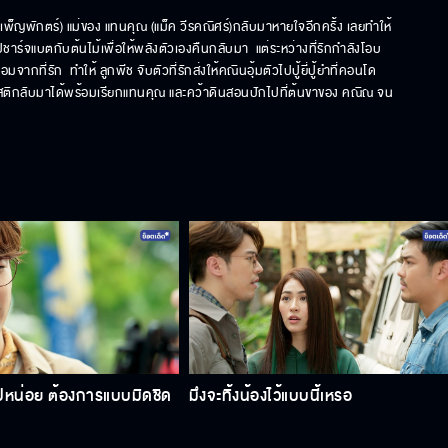
ต่าย เพ็ญพักตร์) แม่ของ แทนคุณ (แม็ค วีรคณิศร์)กลับมาหายใจอีกครั้ง เลยทำให้
แบตกับต้นไม้เพื่อให้พลังตัวเองคืนกลับมา  แต่ระหว่างที่รักกำลังโอบ
ที่รัก  ทำให้ ลูกพีช จับตัวที่รักส่งให้คณินอุ้มตัวไปปู้ยี่ปู้ยำที่คอนโด 
กมีสติกลับมาได้พร้อมเรียกแทนคุณ และคว้าดินสอนปักไปที่ต้นขาของ คณิณ จน
งไปหน่อย ต้องการแบบมิดชิด
มึงจะทิ้งน้องไว้แบบนี้เหรอ