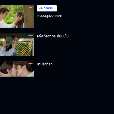
กำลังเล่น
เหมือนถูกสะกดจิต
อดีตที่อยากจะลืมมันไป
แทนรักที่รัก
นี่โกรธกันเพราะผมเหรอ