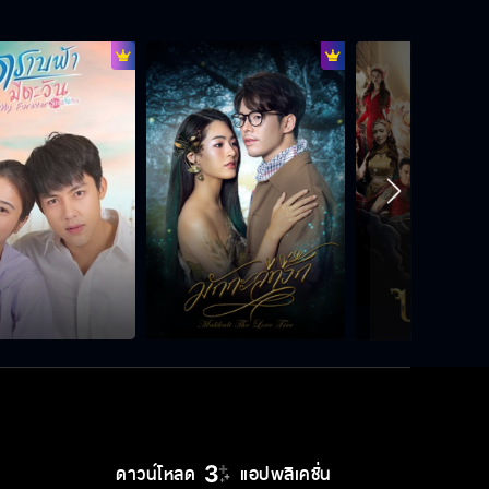
คนสมัยนี้ไว้ใจไม่ได้ มันอันตราย...เป็น
ห่วง
แทนเศร้า แทนร้องไห้
แทนเจ็บตีน ไปดูตีนแทน
ตัวเธอนี่มันเบาหวิวเหมือนตุ๊กตายาง
เลยนะ
ดาวน์โหลด
แอปพลิเคชั่น