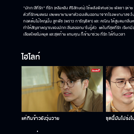
“มักกะลีที่รัก” ที่รัก (หลิงหลิง ศิริลักษณ์) ใช้พลังพิเศษช่วย พัดชา (
ตัวที่รักหมดแรง เลยพยายามพาตัวเองเดินออกมาจากโรงพยาบาลจะไปชาร์จ
กอดต้นไม้ใหญ่นั้น ลูกพีช (พราว การัญชิดา) และ คณิณ ได้สูบดมกลิ่นหอมจาก
ทำให้สัญชาตญาณของมักกะลีผลออกมาไม่รู้ตัว  แต่ในที่สุดที่รัก เรีย
เลือดไหลไม่หยุด และสุดท้าย แทนคุณ ก็เข้ามาช่วย ที่รัก ได้ทันเวลา
ไฮไลท์
แค่กินข้าวยังวุ่นวาย
ชุดนี้มันโปร่