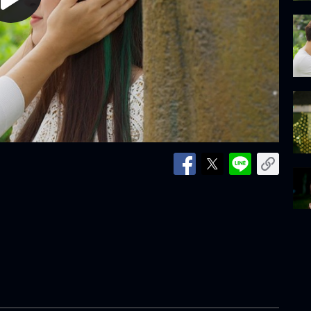
lay
ideo