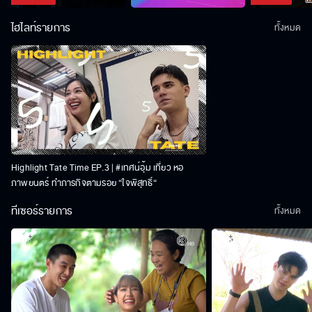
ไฮไลท์รายการ
ทั้งหมด
Highlight Tate Time EP.3 | #เทศน์อุ้ม เที่ยว หอ
ภาพยนตร์ ทำภารกิจตามรอย “ใจพิสุทธิ์“
ทีเซอร์รายการ
ทั้งหมด