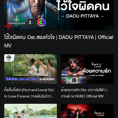
ไว้ใจผิดคน Ost.สองหัวใจ | DAOU PITTAYA | Official
MV
ทั้งเจ็บทั้งรัก (Hurt and Love) Ost.
ด้วยความรัก Ost. ปะการังสีดำ |
In Love Forever วาดฝันวันวิวาห์ |
กานต์ วง HUM | Official MV
Lingling Kwong x Orm
Kornnaphat | Official Karaoke