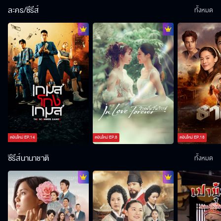
ละคร/ซีรีส์
ทั้งหมด
ตอนใหม่
EP.
14
ตอนใหม่
EP.
8
ตอนใหม่
EP.
18
ซีรีส์นานาชาติ
ทั้งหมด