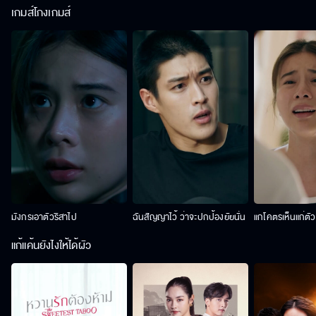
เกมส์โกงเกมส์
มังกรเอาตัวริสาไป
ฉันสัญญาไว้ ว่าจะปกป้องยัยนั่น
แกโคตรเห็นแก่ตั
แก้แค้นยังไงให้ได้ผัว