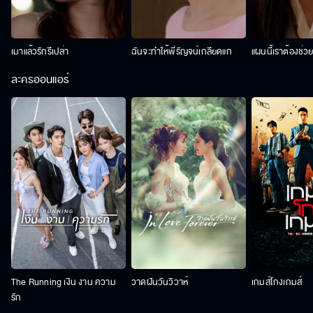
เมาแล้วรักรึเปล่า
ฉันจะทำให้พี่รัญจน์เกลียดแก
แผนนี้เราต้องช่ว
ละครออนแอร์
The Running เงิน งาน ความ
วาดฝันวันวิวาห์
เกมส์โกงเกมส์
รัก