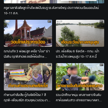
ครูต่างชาติอดีตลูกจ้างโพสต์ปืนข่มขู่ รร.ดังหาดใหญ่ ประกาศด่วนเรียนออนไลน์
10-11 ส.ค.
ฌาปนกิจ 3 พ่อแม่ลูก เหยื่อ “ป๋อง” ฆ่า
ปภ. แจ้งเตือน 6 จังหวัด - กทม. เฝ้า
ฝังดิน ญาติสาปแช่งขอให้ต้องโทษ
ระวังน้ำทะเลหนุนสูง 10-17 ส.ค.นี้
ประหาร
ทำตามคำสั่งเสีย กู้ภัยจัดให้โลง 7 สี
รวบนักศึกษาหนุ่ม แทงชายชาวจีนดับ
ญาติ-เพื่อนสนิท สวมชุดม่วงร่วมงาน
คาห้องแฟนสาว เล่าเจอภาพบาดตา
ศพป้าวัย 65
อ้างไม่ได้ตั้งใจสังหาร