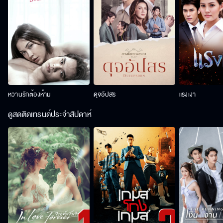
หวานรักต้องห้าม
ดุจอัปสร
แรงเงา
ดูสดติดเทรนด์ประจำสัปดาห์