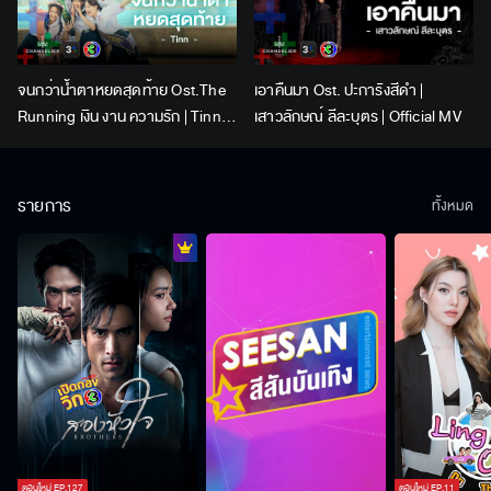
จนกว่าน้ำตาหยดสุดท้าย Ost.The
เอาคืนมา Ost. ปะการังสีดำ |
Running เงิน งาน ความรัก | Tinn |
เสาวลักษณ์ ลีละบุตร | Official MV
Official MV
รายการ
ทั้งหมด
ตอนใหม่
EP.
127
ตอนใหม่
EP.
11