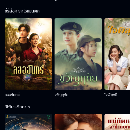
ซีรีส์ชุด รักโรแมนติก
ลออจันทร์
ขวัญฤทัย
ใจพิสุทธิ์
3Plus Shorts