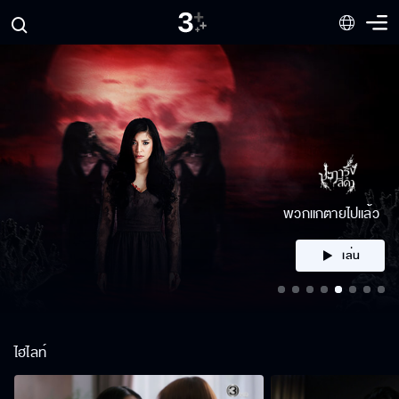
คลิก
ไฮไลท์