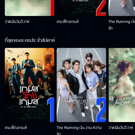
วาดฝันวันวิวาห์
เกมส์โกงเกมส์
The Running เง
รัก
ที่สุดของละครประจำสัปดาห์
เกมส์โกงเกมส์
The Running เงิน งาน ความ
วาดฝันวันวิวาห์
รัก