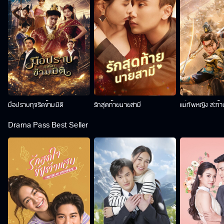
มือปราบทุจริตข้ามมิติ
รักสุดท้ายนายสามี
แม่ทัพหญิง สะท้
Drama Pass Best Seller