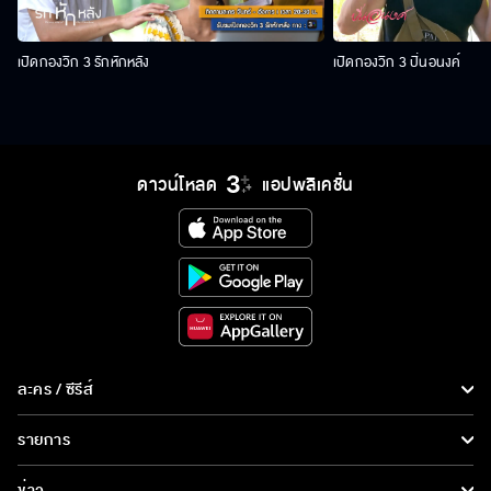
เปิดกองวิก 3 รักหักหลัง
เปิดกองวิก 3 ปิ่นอนงค์
ดาวน์โหลด
แอปพลิเคชั่น
ละคร / ซีรีส์
ละคร/ซีรีส์
รายการ
ซีรีส์นานาชาติ
รายการทั้งหมด
ข่าว