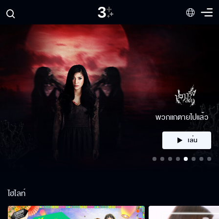
คลิก
ไฮไลท์