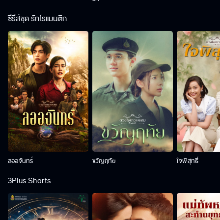
ซีรีส์ชุด รักโรแมนติก
ลออจันทร์
ขวัญฤทัย
ใจพิสุทธิ์
3Plus Shorts