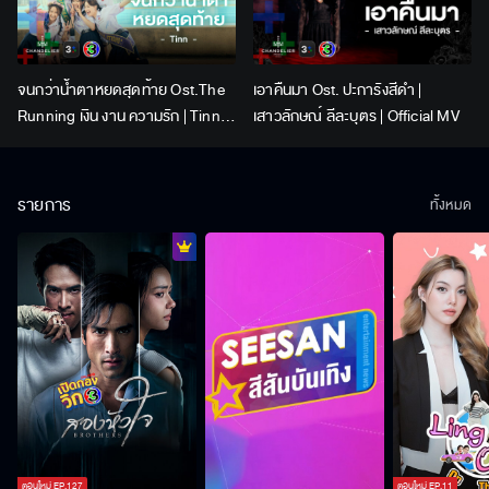
จนกว่าน้ำตาหยดสุดท้าย Ost.The
เอาคืนมา Ost. ปะการังสีดำ |
Running เงิน งาน ความรัก | Tinn |
เสาวลักษณ์ ลีละบุตร | Official MV
Official MV
รายการ
ทั้งหมด
ตอนใหม่
EP.
127
ตอนใหม่
EP.
11