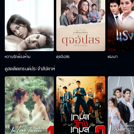
หวานรักต้องห้าม
ดุจอัปสร
แรงเงา
ดูสดติดเทรนด์ประจำสัปดาห์