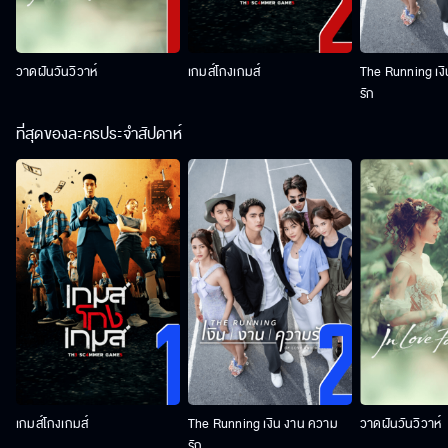
วาดฝันวันวิวาห์
เกมส์โกงเกมส์
The Running เง
รัก
ที่สุดของละครประจำสัปดาห์
เกมส์โกงเกมส์
The Running เงิน งาน ความ
วาดฝันวันวิวาห์
รัก