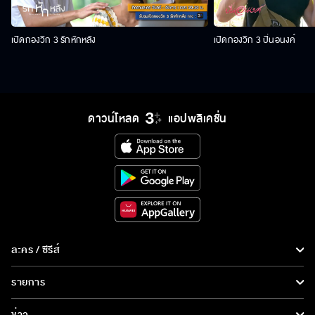
เปิดกองวิก 3 รักหักหลัง
เปิดกองวิก 3 ปิ่นอนงค์
ดาวน์โหลด
แอปพลิเคชั่น
ละคร / ซีรีส์
ละคร/ซีรีส์
รายการ
ซีรีส์นานาชาติ
รายการทั้งหมด
ข่าว