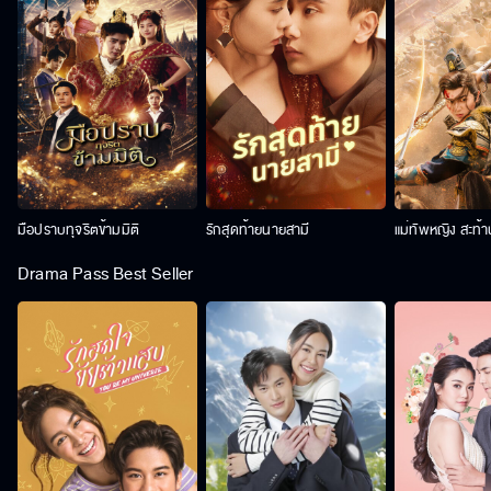
มือปราบทุจริตข้ามมิติ
รักสุดท้ายนายสามี
แม่ทัพหญิง สะท้
Drama Pass Best Seller