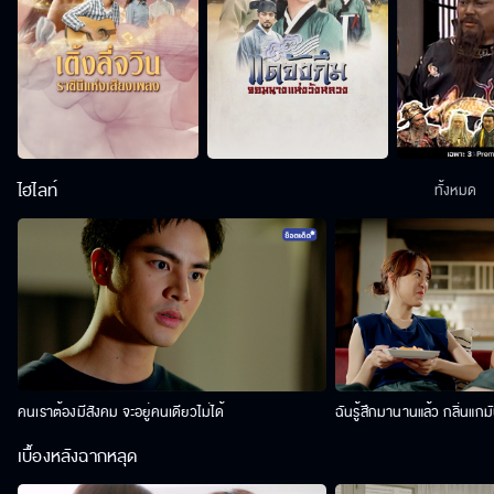
ไฮไลท์
ทั้งหมด
คนเราต้องมีสังคม จะอยู่คนเดียวไม่ได้
ฉันรู้สึกมานานแล้ว กลิ่นแกม
เบื้องหลังฉากหลุด