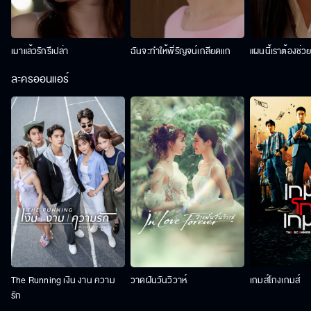
เมาแล้วรักรึเปล่า
ฉันจะทำให้พี่รัญจน์เกลียดแก
แผนนี้เราต้องช่ว
ละครออนแอร์
The Running เงิน งาน ความ
วาดฝันวันวิวาห์
เกมส์โกงเกมส์
รัก