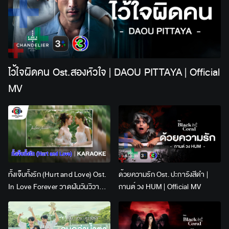
ไว้ใจผิดคน Ost.สองหัวใจ | DAOU PITTAYA | Official
MV
ทั้งเจ็บทั้งรัก (Hurt and Love) Ost.
ด้วยความรัก Ost. ปะการังสีดำ |
In Love Forever วาดฝันวันวิวาห์ |
กานต์ วง HUM | Official MV
Lingling Kwong x Orm
Kornnaphat | Official Karaoke