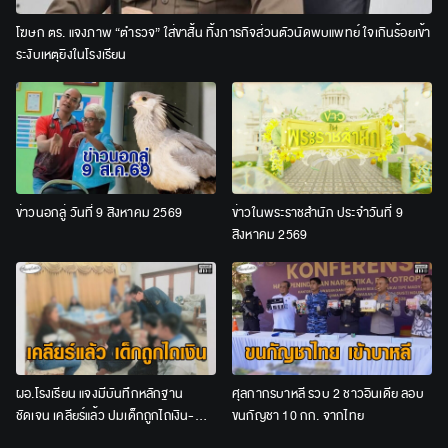
โฆษก ตร. แจงภาพ “ตำรวจ” ใส่ขาสั้น ทิ้งภารกิจส่วนตัวนัดพบแพทย์ ใจเกินร้อยเข้า
ระงับเหตุยิงในโรงเรียน
ข่าวนอกลู่ วันที่ 9 สิงหาคม 2569
ข่าวในพระราชสำนัก ประจำวันที่ 9
สิงหาคม 2569
ผอ.โรงเรียน แจงมีบันทึกหลักฐาน
ศุลกากรบาหลี รวบ 2 ชาวอินเดีย ลอบ
ชัดเจน เคลียร์แล้ว ปมเด็กถูกไถเงิน-
ขนกัญชา 10 กก. จากไทย
ทำร้าย-บุหรี่จี้ ตั้งแต่ ม.4 ถึง ม.6