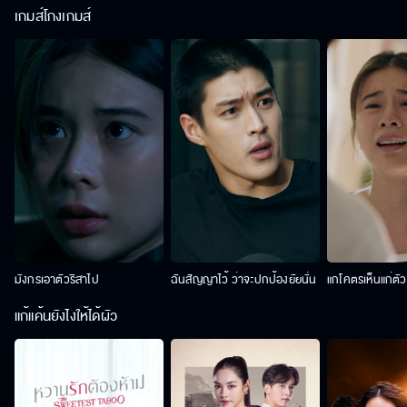
เกมส์โกงเกมส์
มังกรเอาตัวริสาไป
ฉันสัญญาไว้ ว่าจะปกป้องยัยนั่น
แกโคตรเห็นแก่ตั
แก้แค้นยังไงให้ได้ผัว