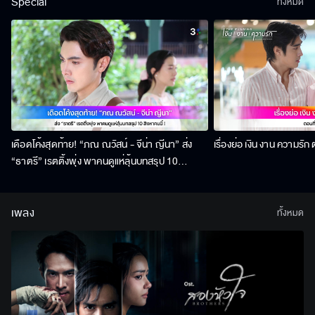
Special
ทั้งหมด
เดือดโค้งสุดท้าย! “ภณ ณวัสน์ - จีน่า ญีนา” ส่ง
เรื่องย่อ เงิน งาน ความรัก
“ธาตรี” เรตติ้งพุ่ง พาคนดูแห่ลุ้นบทสรุป 10
สิงหาคมนี้ !
เพลง
ทั้งหมด