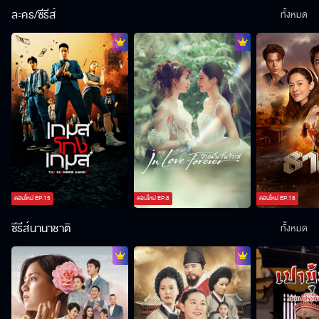
ละคร/ซีรีส์
ทั้งหมด
ตอนใหม่
EP.
15
ตอนใหม่
EP.
8
ตอนใหม่
EP.
18
ซีรีส์นานาชาติ
ทั้งหมด