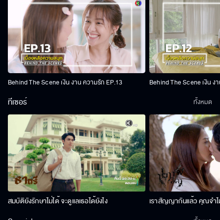
Behind The Scene เงิน งาน ความรัก EP.13
Behind The Scene เงิน งา
ทีเซอร์
ทั้งหมด
สมบัติยังรักษาไม่ได้ จะดูแลเธอได้ยังไง
เราสัญญากันแล้ว คุณจำไม