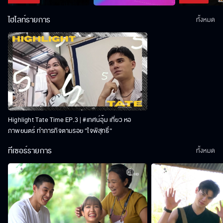
ไฮไลท์รายการ
ทั้งหมด
Highlight Tate Time EP.3 | #เทศน์อุ้ม เที่ยว หอ
ภาพยนตร์ ทำภารกิจตามรอย “ใจพิสุทธิ์“
ทีเซอร์รายการ
ทั้งหมด