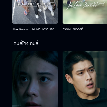
The Running เงิน งาน ความรัก
วาดฝันวันวิวาห์
เกมส์โกงเกมส์