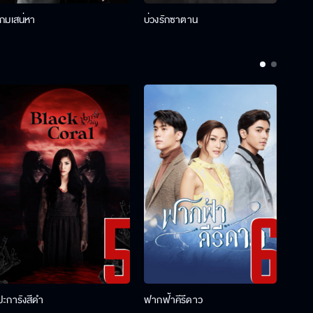
เกมเสน่หา
บ่วงรักซาตาน
บ่วงห
ปะการังสีดำ
ฟากฟ้าคีรีดาว
พ่อคร