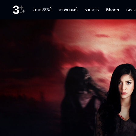
ละคร/ซีรีส์
ภาพยนตร์
รายการ
Shorts
เพลง