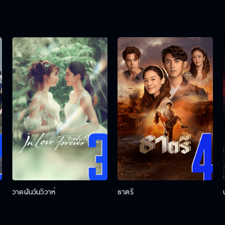
วาดฝันวันวิวาห์
ธาตรี