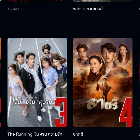
แรงเงา
พิศวาสฆาตเกมส์
The Running เงิน งาน ความรัก
ธาตรี