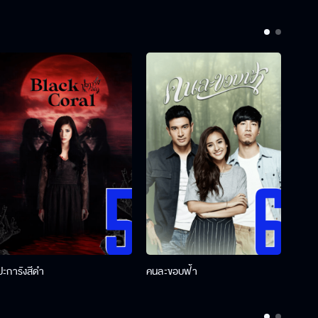
ปะการังสีดำ
คนละขอบฟ้า
ผู้กอ