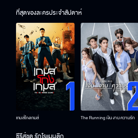
ที่สุดของละครประจำสัปดาห์
เกมส์โกงเกมส์
The Running เงิน งาน ความรัก
ซีรีส์ชุด รักโรแมนติก