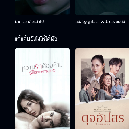
มังกรเอาตัวริสาไป
ฉันสัญญาไว้ ว่าจะปกป้องยัยนั่น
แก้แค้นยังไงให้ได้ผัว