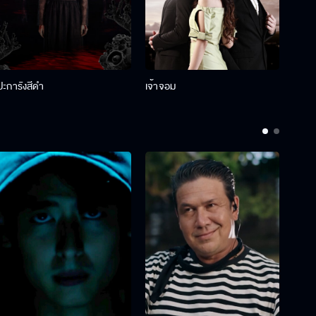
ปะการังสีดำ
เจ้าจอม
รักกั