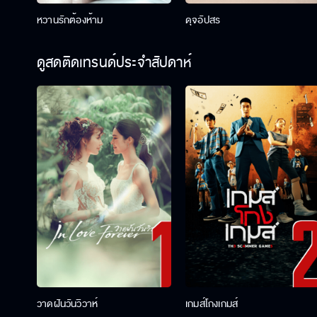
หวานรักต้องห้าม
ดุจอัปสร
ดูสดติดเทรนด์ประจำสัปดาห์
วาดฝันวันวิวาห์
เกมส์โกงเกมส์