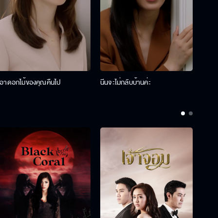
เอาดอกไม้ของคุณคืนไป
นีนจะไม่กลับบ้านค่ะ
นินท