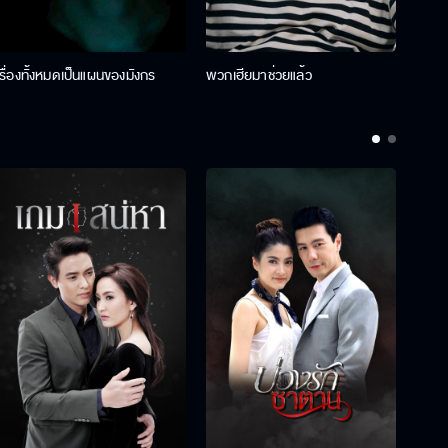
เรื่องทั้งหมดเป็นแผนของมังกร
พวกเฮียมาช่วยแล้ว
ที่ป๊า