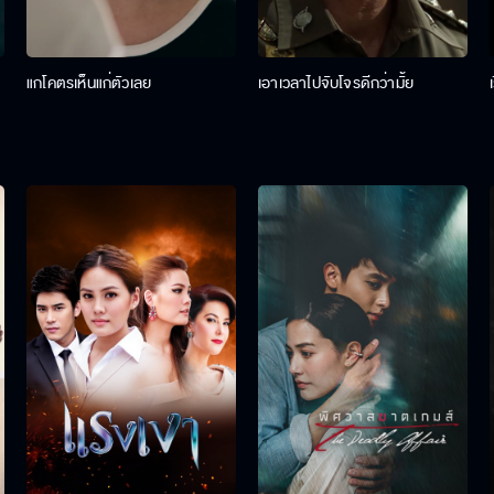
แกโคตรเห็นแก่ตัวเลย
เอาเวลาไปจับโจรดีกว่ามั้ย