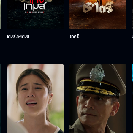
เกมส์โกงเกมส์
ธาตรี