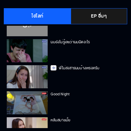
ไฮไลท์
EP อื่นๆ
คำก็เด็ก สองคำก็เด็ก เด็กไม่มีหัวใจเหรอ
ผมยังไม่รู้เลยว่าผมผิดอะไร
พี่ไม่สงสารผมบ้างเหรอครับ
Good Night
หลับสบายมั้ย