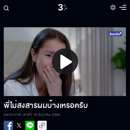
แต่งงานกับผมได้มั้ย
พัตเตอร์คิดถึงพี่ไอ่
Play
กินกันก่อนหย่ากับเมีย เขาเรียกว่าชู้
Video
อยู่ดี ๆ พี่ก็เปลี่ยนไปเป็นคนละคน
พี่ไม่สงสารผมบ้างเหรอครับ
ออกอากาศ เสาร์ที่ 18 ธันวาคม 2564
วันนี้ไม่ขอให้ค้างเหรอครับ