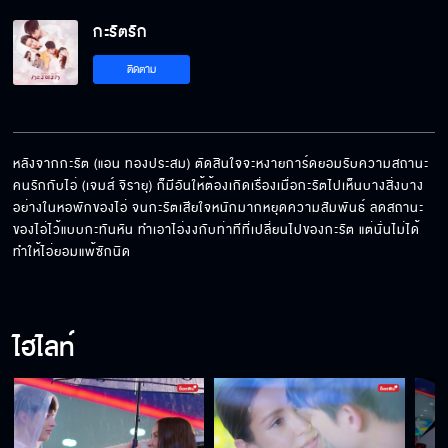
กะรัตรัก
ใครจะเป็นคนหยิบ
ติดตาม
ผมรักพี่นะ
หลังจากกะรัต (แอน ทองประสม) ตัดสินใจจะหงายการ์ดยอมรับความสถานะ
คนรักกับไอ่ (เจมส์ จิรายุ) ก็มีอันให้ต้องเกิดเรื่องเมื่อกะรัตไปเห็นบางสิ่งบาง
อย่างในหอพักของไอ่ จนกะรัตเสียใจหนักมากหยุดความสัมพันธ์ ลดสถานะ
ก็อย่าปล่อยให้คลาดสายตาสิ
ของไอ่ไว้แบบกะทันหัน ทำเอาไอ่งงกับท่าทีที่เปลี่ยนไปของกะรัต แต่นั่นไม่ได้
ทำให้ไอ่ยอมแพ้ซักนิด
ผมกอดไว้พี่จะได้ไม่กระแทกพื้น
ไฮไลท์
โตๆ กันแล้ว ขี้เกียจแอ๊บ