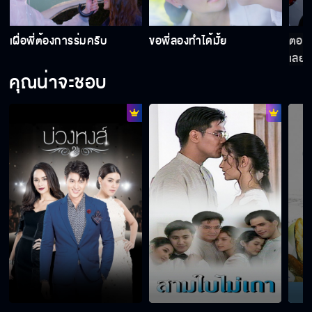
ครั้งนี้ ผมไม่ขอโทษนะครับ
เผื่อพี่ต้องการร่มครับ
ขอพี่ลองทำได้มั้ย
ตอนนี
เลย
คุณน่าจะชอบ
จูบพี่จะสู้พี่กะรัตได้มั้ยนะ
กับผู้หญิงคนอื่นเคยจูบมั้ย
เธอเป็นความฝันของผู้หญิงแก่ๆ คนหนึ่ง
อย่านะครับ คราวนี้ผมไม่ยอมแน่