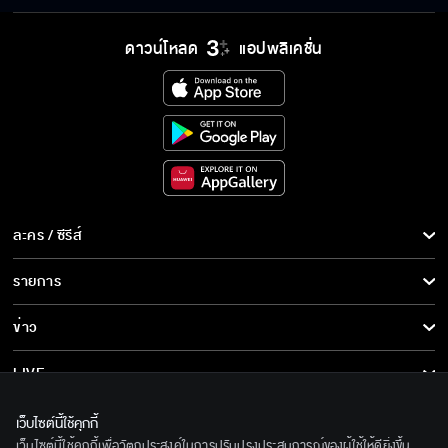
ถ้าหมาเห่าให้ตบตอบ
ดาวน์โหลด
แอปพลิเคชั่น
ไอ้เด็กบ้า...ทำไมไม่ห้ามวะ
ขอบใจนะที่ตบนิตา
ละคร / ซีรีส์
ละคร/ซีรีส์
รายการ
ซีรีส์นานาชาติ
ลบไม่ได้...นี่มันคลิปในตำนาน
รายการทั้งหมด
ข่าว
การ์ตูน & เกม
ข่าวทั้งหมด
LIVE
ลามปามแล้ว…เล่นของสูงเหรอ
รายการข่าว
ทีวีออนไลน์
เกี่ยวกับเรา
เว็บไซต์นี้ใช้คุกกี้
ข่าวประชาสัมพันธ์
เว็บไซต์นี้ใช้คุกกี้เพื่อวัตถุประสงค์ในการปรับปรุงประสบการณ์ของผู้ใช้ให้ดียิ่งขึ้น