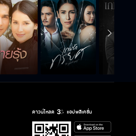
กับผู้หญิงคนอื่นเคยจูบมั้ย
เธอเป็นความฝันของผู้หญิงแก่ๆ คน
หนึ่ง
อย่านะครับ คราวนี้ผมไม่ยอมแน่
ถ้าหมาเห่าให้ตบตอบ
ดาวน์โหลด
แอปพลิเคชั่น