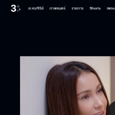
ละคร/ซีรีส์
ภาพยนตร์
รายการ
Shorts
เพลง