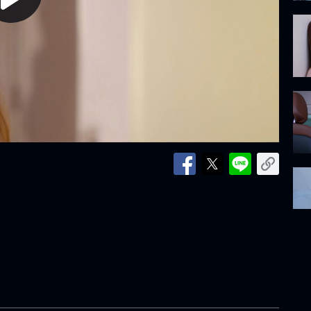
lay
ideo