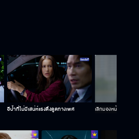
ผมกอดไว้พี่จะได้ไม่กระแทกพื้น
โตๆ กันแล้ว ขี้เกียจแอ๊บ
ครั้งนี้ ผมไม่ขอโทษนะครับ
อีป้าที่ไม่มีเสน่ห์แรงดึงดูดทางเพศ
เลิกมองหน้าพี่เหมือ
จูบพี่จะสู้พี่กะรัตได้มั้ยนะ