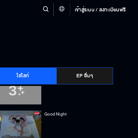
เข้าสู่ระบบ / ลงทะเบียนฟรี
คำก็เด็ก สองคำก็เด็ก เด็กไม่มีหัวใจเห
รอ
ผมยังไม่รู้เลยว่าผมผิดอะไร
ไฮไลท์
EP อื่นๆ
พี่ไม่สงสารผมบ้างเหรอครับ
Good Night