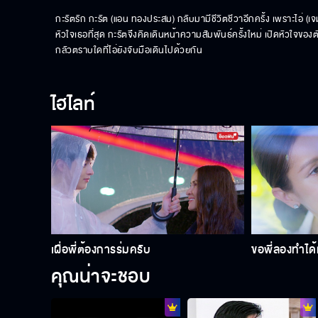
กะรัตรัก กะรัต (แอน ทองประสม) กลับมามีชีวิตชีวาอีกครั้ง เพราะไอ่ (เจ
หัวใจเธอที่สุด กะรัตจึงคิดเดินหน้าความสัมพันธ์ครั้งใหม่ เปิดหัวใจของ
กลัวตราบใดที่ไอ่ยังจับมือเดินไปด้วยกัน
ไฮไลท์
เผื่อพี่ต้องการร่มครับ
ขอพี่ลองทำได้ม
คุณน่าจะชอบ