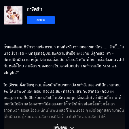
กะรัตรัก EP.12[5/6]
กะรัตรัก
ติดตาม
กะรัตรัก EP.12[6/6]
ถ้าเธอคือคนที่จักรวาลจัดสรรมา คุณก็จะลืมว่าเธออายุเท่าไหร่….. รักนี้...ไม่
น่าจะใช่! เธอ - นักธุรกิจผู้ประสบความสำเร็จ แต่งงาน มีลูกแล้ว เขา - 
สถาปนิกฝึกงาน หนุ่ม โสด และอ่อนวัย แล้วจะรักกันได้ไหม  แล้วสองคนจะไป
กันต่อได้ไหม คนอื่นจะมองอย่างไร..อาจไม่สนใจ แต่คำถามคือ "Are we 
alright?"

ไอ่ (จิรายุ ตั้งศรีสุข) หนุ่มน้อยนักศึกษาสถาปัตย์กำลังมองหาที่ฝึกงานก่อน
จบ ได้มาพบกะรัต (แอน ทองประสม) กำลังทะเลาะกับชาคริต (ดอม เห
ตระกูล) และเป็นฮีโร่ช่วยกะรัตไว้ กะรัตขอบคุณไอ่และมั่นใจว่าชีวิตนี้คงไม่ได้
เจอกับไอ่อีก แต่โชคชะตาก็ยังเล่นตลกให้กะรัตได้เจอไอ่ครั้งแล้วครั้งเล่า
ราวกับว่าเธอและไอ่จะหนีกันไม่พ้น แล้วก็ไม่พ้นจริง ๆ เมื่อไอ่ถูกส่งเข้ามาเป็น
เด็กฝึกงานผู้ช่วยของกะรัต การมีไอ่เข้ามาในชีวิตของกะรัต ทำให้
... 
เพิ่มเติม 