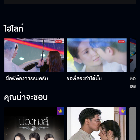
ไฮไลท์
เผื่อพี่ต้องการร่มครับ
ขอพี่ลองทำได้มั้ย
ตอนนี
เลย
คุณน่าจะชอบ