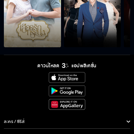
ร่างทรง หนูรู้จักร่างทรงมั้ย
ได้กลับมาเป็นคนแล้วอะ
ดาวน์โหลด
แอปพลิเคชั่น
โมโหหึงเหรอคะ
ผิดทาง...อากงอยู่ทางโน้น
ผีอะไร...หลอกคนยังทำไม่ได้เลย
ละคร / ซีรีส์
ละคร/ซีรีส์