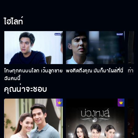
ยืนให้สิบล้อชน มันน่ากลัวจริงๆ
ไฮไลท์
เรียกง่าย ๆ ว่า ชู้ ก็ได้นะคะ
เป็นคนดี..จัง...ไร นะคะ
โทษทุกคนบนโลก เว้นลูกชาย
พอคิดถึงคุณ มันก็มาโผล่ที่นี่
ท่านเ
ฉันคนนี้
คุณน่าจะชอบ
มาก็สายแล้วยังอู้งานอีก
ให้เวลาถึงพรุ่งนี้แล้วจะมารับ