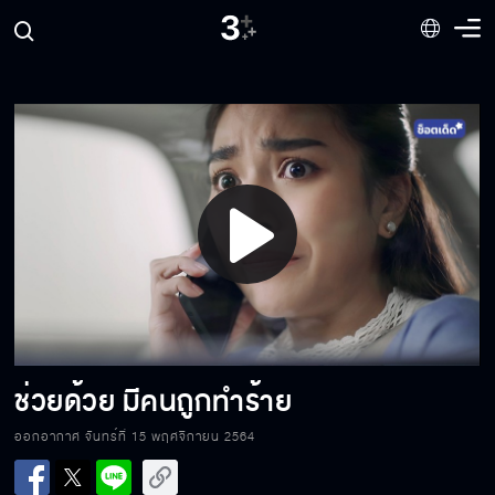
ที่สำคัญคือฟรี ไม่ต้องจ่ายตังค์
ไล่มันออกไป ไม่งั้นเลิกกัน
Play
แค่ประทับใจจริงๆ เหรอคะ
Video
จะโกหกทั้งที แต่งเรื่องให้ดีหน่อย
ช่วยด้วย มีคนถูกทำร้าย
ออกอากาศ จันทร์ที่ 15 พฤศจิกายน 2564
เลิกมองได้แล้ว เขิน