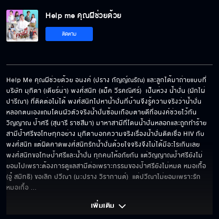
Help me คุณผีช่วยด้วย
ช่วยต่อรองเจ้ากรรมนายเวรให้หน่อย
ติดตาม
มุสา น่ารัก แล้วรักหรือเปล่า
Help Me คุณผีช่วยด้วย อนงค์ (ปราง กัญญ์ณรัณ) และลูกได้มาถ่ายแบบที่
บริษัท มุทิตา (เดียร์น่า) พงศ์สนิท (แม็ค วีรคณิศร์)  เป็นห่วง น้ำปั่น (ผักไผ่ 
ปารีณา) ที่ติดต่อไม่ได้ พงศ์สนิทไปหาน้ำปั่นที่บ้านจึงรู้ความจริงว่าน้ำปั่น
น่ารักได้พ่อมาค่ะ
หลอกตนเองแถมโดนผัวตัวจริงน้ำปั่นซ้อมเกือบตายดีที่อนงค์ช่วยไว้ทัน 
วิญญาณ ป้าศรี (สุนารี ราชสีมา) มาหาสามีที่โดนน้ำปั่นหลอกและถูกทำร้าย 
สามีป้าศรีขอโทษทุกอย่าง มุทิตาบอกความจริงเรื่องน้ำปั่นติดเชื่อ HIV กับ
พงศ์สนิท แต่ผิดคาดพงศ์สนิทรักน้ำปั่นด้วยใจจริงจึงไม่ได้มีอะไรเกินเลย 
พงศ์สนิทขอโทษป้าศรีและน้ำปั่น ทุกคนให้อภัยกัน แต่วิญญาณป้าศรียังไม่
ได้กลิ่นวิญญาณอาฆาต
ยอมไปเพราะต้องการดูแลสามีต่อเพราะกรรมของป้าศรียังไม่หมด หมอเกื้อ 
(อู๋ สมิทธิ) ขอเลิก ปวีณา (มะปราง วิรากานต์)  แต่ปวีณาไม่ยอมเพราะรัก
หมอเกื้อ 
... 
เติมแบตให้ ชาร์จให้เต็มนะ
เพิ่มเติม 