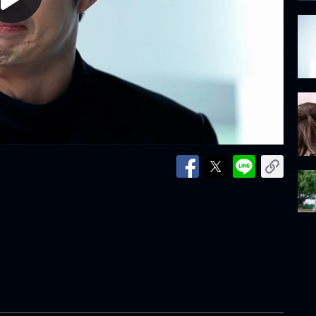
lay
ideo