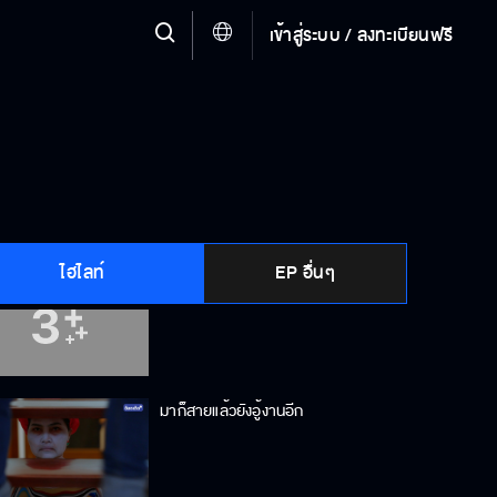
เข้าสู่ระบบ / ลงทะเบียนฟรี
ยืนให้สิบล้อชน มันน่ากลัวจริงๆ
เรียกง่าย ๆ ว่า ชู้ ก็ได้นะคะ
ไฮไลท์
EP อื่นๆ
เป็นคนดี..จัง...ไร นะคะ
มาก็สายแล้วยังอู้งานอีก