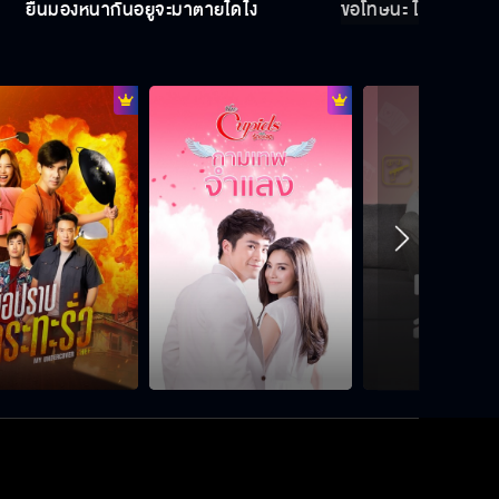
ยืนมองหน้ากันอยู่จะมาตายได้ไง
ขอโทษนะ ไม่มีทางเลื
เบ้ปาก ชาติหน้าปากเบี้ยวเลยนะ
มาคุเนอะ รถไฟชนกัน
พอเป็นคน มันก็ไม่มีตังค์ไง
มาขึ้นคร่อมฉันทำไม