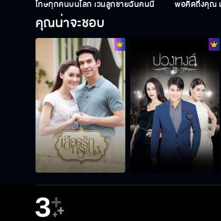
โทษทุกคนบนโลก เว้นลูกชายฉันคนนี้
พอคิดถึงคุณ มั
คุณน่าจะชอบ