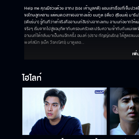
Help me คุณผีช่วยด้วย อากง (รอง เค้ามูลคดี) ยอมเล่าเรื่องที่เจ็บปวดใ
ขอโทษลูกหลาน แต่หมดเวลาของอากงแล้ว ยมทูต (เดี่ยว สุริยนต์) มา
(เดียร์น่า) รู้ทันทีว่าแท้จริงคืออานนท์สิงร่างอากงแทน อานนท์อยากให้แ
จริงๆ เริ่มจากไปสู่ขอมุทิตากับครอบครัวและปรับความเข้ากับกับแม่เขต
อานนท์ได้กลับมาเป็นคนอีกครั้ง อนงค์ (ปราง กัญญ์ณรัณ) ได้สูตรขนมอย
พงศ์สนิท (แม็ค วีรคณิศร์) มาดูแลอ
... 
เพิ่
ไฮไลท์