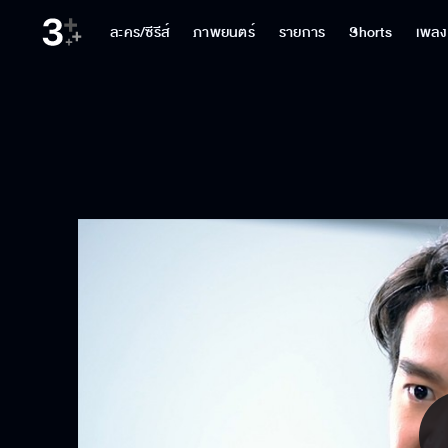
ละคร/ซีรีส์
ภาพยนตร์
รายการ
Shorts
เพลง