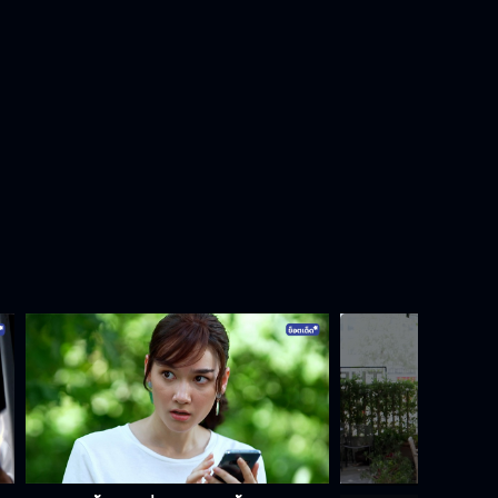
ผิดทาง...อากงอยู่ทางโน้น
ผีอะไร...หลอกคนยังทำไม่ได้เลย
โอ้โหแบบนี้เรียกว่า...แ..ด แ..ด มาก
อกตัญญู ให้ป๊าตายจะได้มรดก