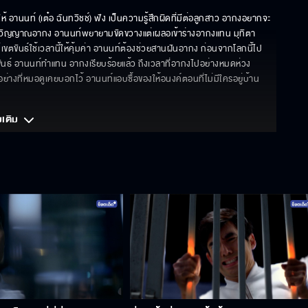
ห้ อานนท์ (เต๋อ ฉันทวิชช์) ฟัง เป็นความรู้สึกผิดที่มีต่อลูกสาว อากงอยากจะ
รับวิญญาณอากง อานนท์พยายามขัดขวางแต่เผลอเข้าร่างอากงแทน มุทิตา 
ม่เขตขันธ์ใช้เวลานี้ให้คุ้มค่า อานนท์ต้องช่วยสานฝันอากง ก่อนจากโลกนี้ไป
ขันธ์ อานนท์ทำแทน อากงเรียบร้อยแล้ว ถึงเวลาที่อากงไปอย่างหมดห่วง 
่างที่หมอดูเคยบอกไว้ อานนท์แอบซื้อของให้อนงค์ตอนที่ไม่มีใครอยู่บ้าน 
มเติม 