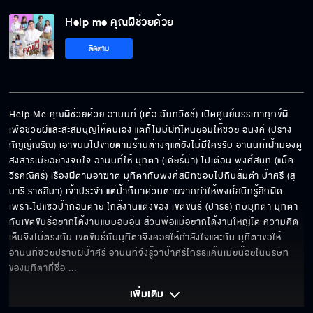
Help me คุณผีช่วยด้วย
ยืนให้สิบล้อชน มันน่ากลัวจริงๆ
ติดตาม
เรียกง่าย ๆ ว่า ชู้ ก็ได้นะคะ
Help Me คุณผีช่วยด้วย อานนท์ (เต๋อ ฉันทวิชช์) เปิดศูนย์บรรเทาทุกข์ผี
เพื่อช่วยผีและสะสมบุญให้ตนเอง แต่ก็ไม่มีผีที่ไหนยอมให้ช่วย อนงค์ (ปราง 
กัญญ์ณรัณ) เอาขนมไปขายตามร้านต่างๆแต่ยังไม่มีใครรับ อานนท์เฝ้ามองดู
เป็นคนดี..จัง...ไร นะคะ
สงสารเมียอย่างจับใจ อานนท์ให้ มุทิตา (เดียร์น่า) ไปเตือน พงศ์สนิท (แม็ค 
วีรคณิศร์) เรื่องผีตามอาฆาต มุทิตากับพงศ์สนิทชอบไปกินส้มตำ ป้าศรี (สุ
นารี ราชสีมา) เจ้าประจำ แต่ป้าก็มาด่วนตายจากทำให้พงศ์สนิทรู้สึกผิด
เพราะไปแซวป้าก่อนตาย ใกล้งานแต่งของ เขตขันธ์ (ปาริธ) กับมุทิตา มุทิตา
กับเขตขันธ์อยากได้งานแบบอบอุ่น ส่วนพ่อแม่อยากได้งานใหญ่โต ความคิด
มาก็สายแล้วยังอู้งานอีก
เห็นจึงไม่ตรงกัน เขตขันธ์กับมุทิตาจึงคอยให้กำลังใจและกัน มุทิตาขอให้
อานนท์ช่วยปราบผีป้าศรี อานนท์จึงรู้ว่าป้าศรีโกรธแค้นเมียน้อยในบริษัท
ของมุทิตาที่ชื่อ 
... 
ให้เวลาถึงพรุ่งนี้แล้วจะมารับ
เพิ่มเติม 