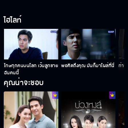
ร่างทรง หนูรู้จักร่างทรงมั้ย
ไฮไลท์
ได้กลับมาเป็นคนแล้วอะ
โมโหหึงเหรอคะ
โทษทุกคนบนโลก เว้นลูกชาย
พอคิดถึงคุณ มันก็มาโผล่ที่นี่
ท่านเ
ฉันคนนี้
คุณน่าจะชอบ
ผิดทาง...อากงอยู่ทางโน้น
ผีอะไร...หลอกคนยังทำไม่ได้เลย