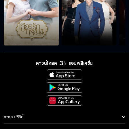
โอ้โหแบบนี้เรียกว่า...แ..ด แ..ด มาก
อกตัญญู ให้ป๊าตายจะได้มรดก
ดาวน์โหลด
แอปพลิเคชั่น
เบ้ปาก ชาติหน้าปากเบี้ยวเลยนะ
มาคุเนอะ รถไฟชนกัน
พอเป็นคน มันก็ไม่มีตังค์ไง
ละคร / ซีรีส์
ละคร/ซีรีส์