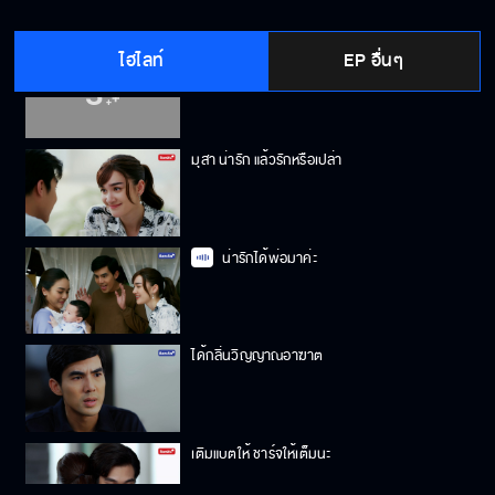
ไฮไลท์
EP อื่นๆ
ช่วยต่อรองเจ้ากรรมนายเวรให้หน่อย
มุสา น่ารัก แล้วรักหรือเปล่า
น่ารักได้พ่อมาค่ะ
ได้กลิ่นวิญญาณอาฆาต
เติมแบตให้ ชาร์จให้เต็มนะ