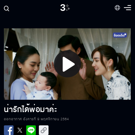
ผีมันเข้าร่างป้าฉัน
นี่ฉันไปไล่จูบเมียชาวบ้านงั้นเหรอ
Play
ช่วยด้วย มีคนถูกทำร้าย
Video
เจ็บมั้ย โดนเด็กหลอกมันเจ็บใช่มั้ย
น่ารักได้พ่อมาค่ะ
ออกอากาศ อังคารที่ 9 พฤศจิกายน 2564
ไม่ได้อยู่เป็นเพื่อน อยู่เป็นแฟน