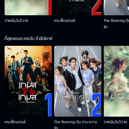
วาดฝันวันวิวาห์
เกมส์โกงเกมส์
The Running เง
รัก
ที่สุดของละครประจำสัปดาห์
เกมส์โกงเกมส์
The Running เงิน งาน ความ
วาดฝันวันวิวาห์
รัก