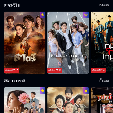
ละคร/ซีรีส์
ทั้งหมด
ตอนใหม่
EP.
17
ตอนใหม่
EP.
11
ตอนใหม่
EP.
13
ซีรีส์นานาชาติ
ทั้งหมด