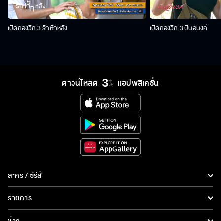
เปิดกองวิก 3 รักหักหลัง
เปิดกองวิก 3 ปิ่นอนงค์
ดาวน์โหลด
แอปพลิเคชั่น
ละคร / ซีรีส์
ละคร/ซีรีส์
รายการ
ซีรีส์นานาชาติ
รายการทั้งหมด
ข่าว