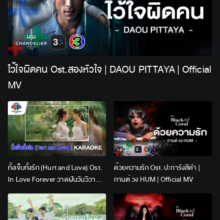
ไว้ใจผิดคน Ost.สองหัวใจ | DAOU PITTAYA | Official
MV
ทั้งเจ็บทั้งรัก (Hurt and Love) Ost.
ด้วยความรัก Ost. ปะการังสีดำ |
In Love Forever วาดฝันวันวิวาห์ |
กานต์ วง HUM | Official MV
Lingling Kwong x Orm
Kornnaphat | Official Karaoke