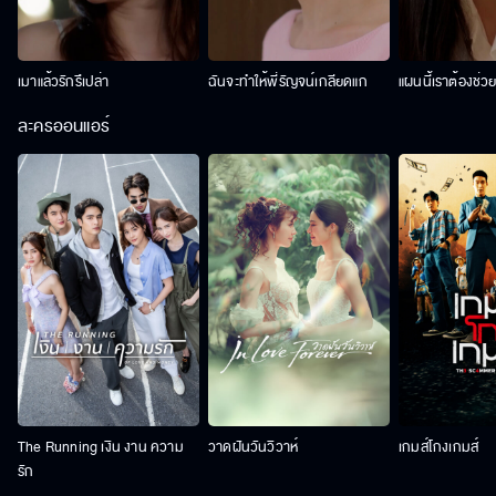
เมาแล้วรักรึเปล่า
ฉันจะทำให้พี่รัญจน์เกลียดแก
แผนนี้เราต้องช่ว
ละครออนแอร์
The Running เงิน งาน ความ
วาดฝันวันวิวาห์
เกมส์โกงเกมส์
รัก