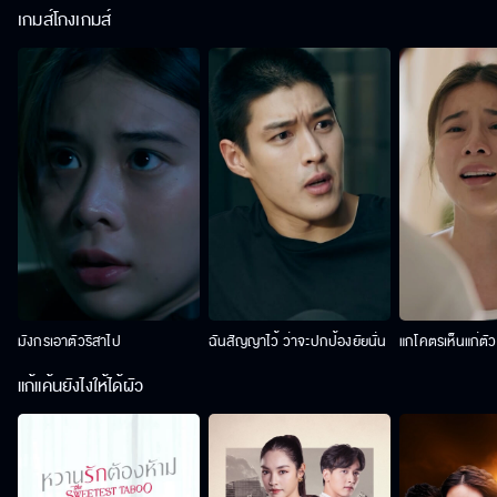
เกมส์โกงเกมส์
มังกรเอาตัวริสาไป
ฉันสัญญาไว้ ว่าจะปกป้องยัยนั่น
แกโคตรเห็นแก่ตั
แก้แค้นยังไงให้ได้ผัว