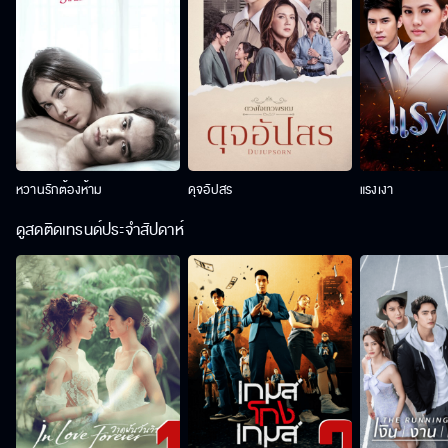
หวานรักต้องห้าม
ดุจอัปสร
แรงเงา
ดูสดติดเทรนด์ประจำสัปดาห์