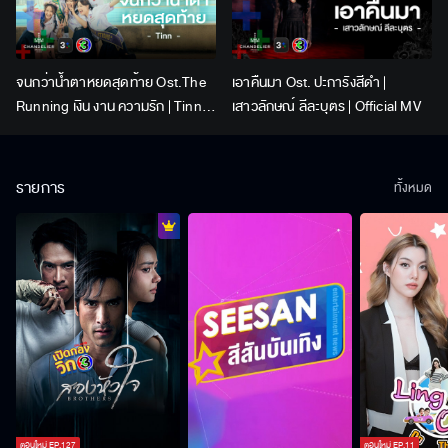
จนกว่าน้ำตาหยดสุดท้าย Ost.The
เอาคืนมา Ost. ปะการังสีดำ |
Running เงิน งาน ความรัก | Tinn |
เสาวลักษณ์ ลีละบุตร | Official MV
Official MV
รายการ
ทั้งหมด
ตอนใหม่
EP.
127
ตอนใหม่
EP.
11