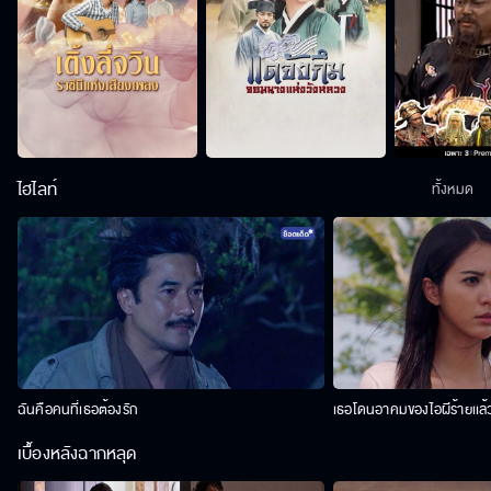
ไฮไลท์
ทั้งหมด
ฉันคือคนที่เธอต้องรัก
เธอโดนอาคมของไอผีร้ายเเล้
เบื้องหลังฉากหลุด