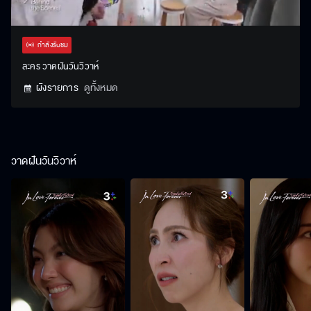
Stream
Unmute
Settings
Type
กำลังรับชม
ละคร วาดฝันวันวิวาห์
ผังรายการ
ดูทั้งหมด
วาดฝันวันวิวาห์