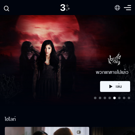
คลิก
ไฮไลท์