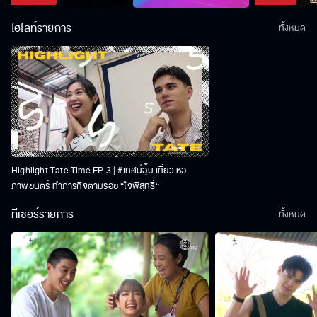
ไฮไลท์รายการ
ทั้งหมด
Highlight Tate Time EP.3 | #เทศน์อุ้ม เที่ยว หอ
ภาพยนตร์ ทำภารกิจตามรอย “ใจพิสุทธิ์“
ทีเซอร์รายการ
ทั้งหมด