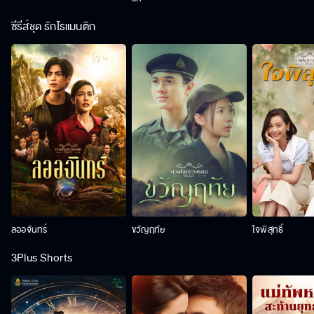
ซีรีส์ชุด รักโรแมนติก
ลออจันทร์
ขวัญฤทัย
ใจพิสุทธิ์
3Plus Shorts