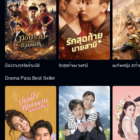
มือปราบทุจริตข้ามมิติ
รักสุดท้ายนายสามี
แม่ทัพหญิง สะท้
Drama Pass Best Seller