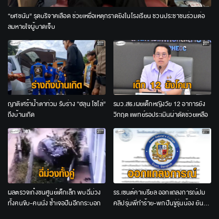
“ยศชนัน” รุดบริจาคเลือด ช่วยเหยื่อเหตุกราดยิงในโรงเรียน ชวนประชาชนร่วมต่อ
ลมหายใจผู้บาดเจ็บ
ญาติเศร้าน้ำตาท่วม รับร่าง “ฮลุน โซโล่”
รมว.สธ.เผยเด็กหญิงวัย 12 อาการยัง
ถึงบ้านเกิด
วิกฤต แพทย์รอประเมินผ่าตัดช่วยเหลือ
ผลตรวจเก๋งชนศูนย์เด็กเล็ก พบฉี่ม่วง
รร.เซนต์คาเบรียล ออกแถลงการณ์ปม
ทั้งคนขับ-คนนั่ง ซ้ำเจอปืนอีกกระบอก
คลิปรุ่นพี่ทำร้าย-พกปืนขู่รุ่นน้อง ยัน
ลงโทษเด็ดขาด ไม่สนับสนุนความรุนแรง